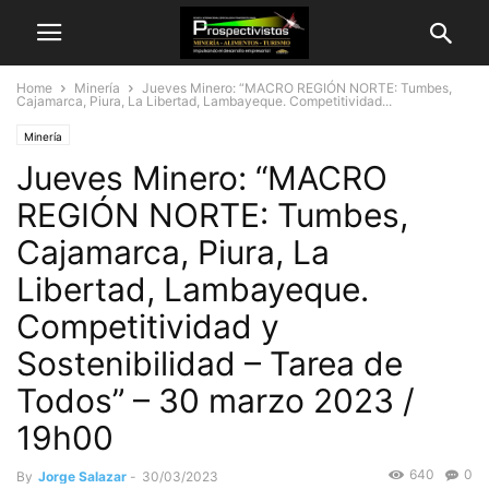
Home
Minería
Jueves Minero: “MACRO REGIÓN NORTE: Tumbes,
Cajamarca, Piura, La Libertad, Lambayeque. Competitividad...
Minería
Jueves Minero: “MACRO
REGIÓN NORTE: Tumbes,
Cajamarca, Piura, La
Libertad, Lambayeque.
Competitividad y
Sostenibilidad – Tarea de
Todos” – 30 marzo 2023 /
19h00
640
0
By
Jorge Salazar
-
30/03/2023