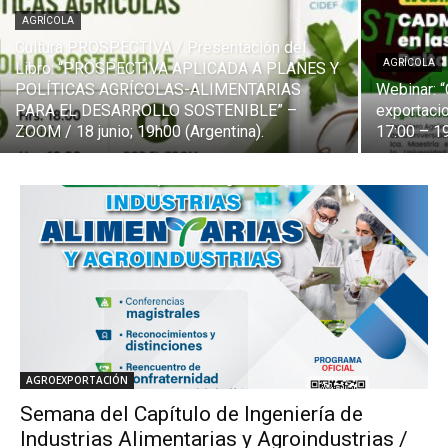
AGRÍCOLA
Cultura PROSPECTIVA / Presentación del
AGRÍCOLA
Libro: “PROSPECTIVA APLICADA A PLANES Y
POLÍTICAS AGRÍCOLAS-ALIMENTARIAS
Webinar: 
PARA EL DESARROLLO SOSTENIBLE” –
exportacio
ZOOM / 18 junio; 19h00 (Argentina).
17:00 – 19
AGROEXPORTACIÓN
Semana del Capítulo de Ingeniería de
Industrias Alimentarias y Agroindustrias /