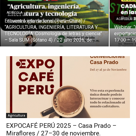
AGRÍCOLA
AGRÍCOLA
Encuentro internacional (Perú–China) /
“AGRICULTURA, INGENIERÍA, LITERATURA Y
Webinar: 
TECNOLOGÍA: Cosmología de letras y ciencia”
exportacio
– Sala SUM (Sótano 4) / 22 julio 2026, de...
17:00 – 19
Agricultura
EXPOCAFÉ PERÚ 2025 – Casa Prado –
Miraflores / 27–30 de noviembre.