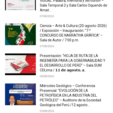
VISUAL. Palabra, memoria y territorio» –
Sala Temporal 2 y Sala Carlos Oquendo de
Amat...
07/08/2026
Ciencia – Arte & Cultura (20-agosto-2026)
/ Exposición – Inauguración: “7.º
CONCURSO DE NARRATIVA GRÁFICA” –
Sala de Autor / 7:00 p.m.
07/08/2026
Presentación: “HOJA DE RUTA DE LA
INGENIERÍA PARA LA GOBERNABILIDAD Y
EL DESARROLLO DE PERÚ” – Sala SUM
CDLima / 𝟭𝟭 𝗱𝗲 𝗮𝗴𝗼𝘀𝘁𝗼, 𝗮...
06/08/2026
Miércoles Geológico – Conferencia
Presencial: “EVOLUCIÓN DE LA
PETROFÍSICA EN LA INDUSTRIA DEL
PETRÓLEO” – Auditorio de la Sociedad
Geológica del Perú /12 agosto...
05/08/2026