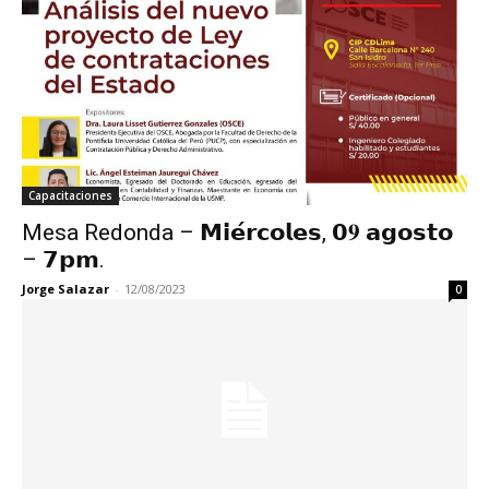
Capacitaciones
Mesa Redonda – 𝗠𝗶𝗲́𝗿𝗰𝗼𝗹𝗲𝘀, 𝟬𝟗 𝗮𝗴𝗼𝘀𝘁𝗼
– 𝟳𝗽𝗺.
Jorge Salazar
-
12/08/2023
0