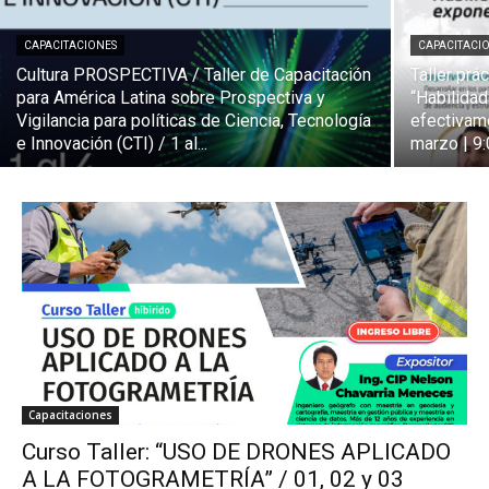
CAPACITACIONES
CAPACITACI
Cultura PROSPECTIVA / Taller de Capacitación
Taller pr
para América Latina sobre Prospectiva y
“Habilidad
Vigilancia para políticas de Ciencia, Tecnología
efectivame
e Innovación (CTI) / 1 al...
marzo | 9:0
Capacitaciones
Curso Taller: “USO DE DRONES APLICADO
A LA FOTOGRAMETRÍA” / 01, 02 y 03