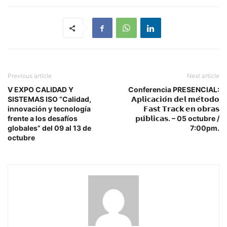
Previous article
Next article
V EXPO CALIDAD Y
Conferencia PRESENCIAL:
SISTEMAS ISO “Calidad,
𝗔𝗽𝗹𝗶𝗰𝗮𝗰𝗶𝗼́𝗻 𝗱𝗲𝗹 𝗺𝗲́𝘁𝗼𝗱𝗼
innovación y tecnología
𝗙𝗮𝘀𝘁 𝗧𝗿𝗮𝗰𝗸 𝗲𝗻 𝗼𝗯𝗿𝗮𝘀
frente a los desafíos
𝗽𝘂́𝗯𝗹𝗶𝗰𝗮𝘀. – 05 octubre /
globales” del 09 al 13 de
7:00pm.
octubre