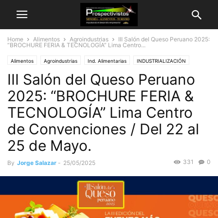
Home
Alimentos
Agroindustrias
III Salón del Queso Peruano 2025:
“BROCHURE FERIA & TECNOLOGÍA” Lima Centro...
Alimentos
Agroindustrias
Ind. Alimentarias
INDUSTRIALIZACIÓN
III Salón del Queso Peruano
INFORMACION
INGENIERIA
INNOVACIÓN
INSTITUCIONAL
Nutrición
QUESO
Salud
2025: “BROCHURE FERIA &
TECNOLOGÍA” Lima Centro
de Convenciones / Del 22 al
25 de Mayo.
331
0
By
Jorge Salazar
-
25/05/2025