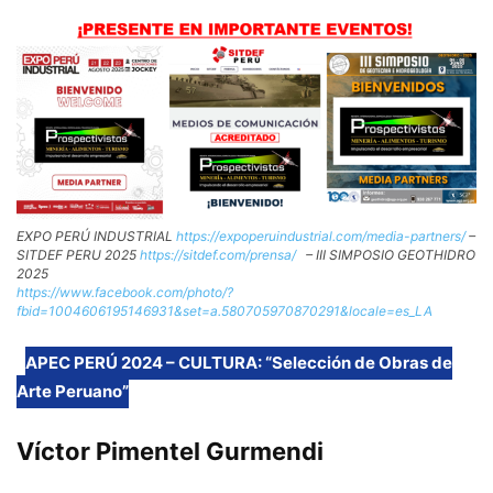
EXPO PERÚ INDUSTRIAL
https://expoperuindustrial.com/media-partners/
–
SITDEF PERU 2025
https://sitdef.com/prensa/
– III SIMPOSIO GEOTHIDRO
2025
https://www.facebook.com/photo/?
fbid=1004606195146931&set=a.580705970870291&locale=es_LA
APEC PERÚ 2024 – CULTURA: “Selección de Obras de
Arte Peruano”
Víctor Pimentel Gurmendi