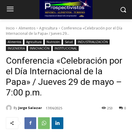
Inicio
Alimentos
Agricultura
Conferencia «Celebración por el Día
Internacional de la Papa» / Jueves 29...
Alimentos
Agricultura
Nutrición
Salud
INDUSTRIALIZACIÓN
INGENIERIA
INNOVACIÓN
INSTITUCIONAL
Conferencia «Celebración por
el Día Internacional de la
Papa» / Jueves 29 de mayo –
7:00 p.m.
By
Jorge Salazar
17/06/2025
253
0