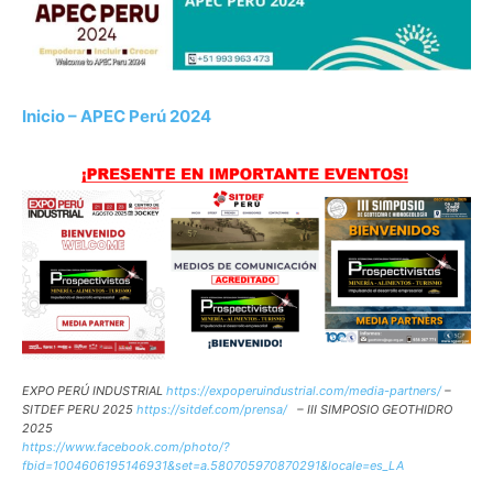
Inicio – APEC Perú 2024
EXPO PERÚ INDUSTRIAL
https://expoperuindustrial.com/media-partners/
–
SITDEF PERU 2025
https://sitdef.com/prensa/
– III SIMPOSIO GEOTHIDRO
2025
https://www.facebook.com/photo/?
fbid=1004606195146931&set=a.580705970870291&locale=es_LA