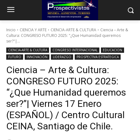
Inicio
CIENCIA Y ARTE
CIENCIA-ARTE & CULTURA
Ciencia – Arte &
Cultura: CONGRESO FUTURO 2025: "¿Que Humanidad queremos
ser?"|...
CIENCIA-ARTE & CULTURA
CONGRESO INTERNACIONAL
EDUCACION
FUTURO
INNOVACIÓN
LIDERAZGO
PROSPECTIVA ESTRATEGICA
Ciencia – Arte & Cultura:
CONGRESO FUTURO 2025:
“¿Que Humanidad queremos
ser?”| Viernes 17 Enero
(ESPAÑOL) / Centro Cultural
CEINA, Santiago de Chile.