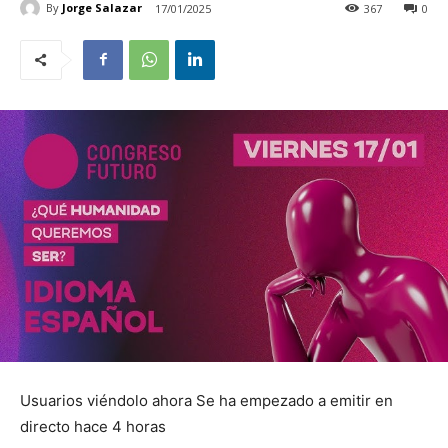
By
Jorge Salazar
17/01/2025
367
0
Usuarios viéndolo ahora Se ha empezado a emitir en
directo hace 4 horas