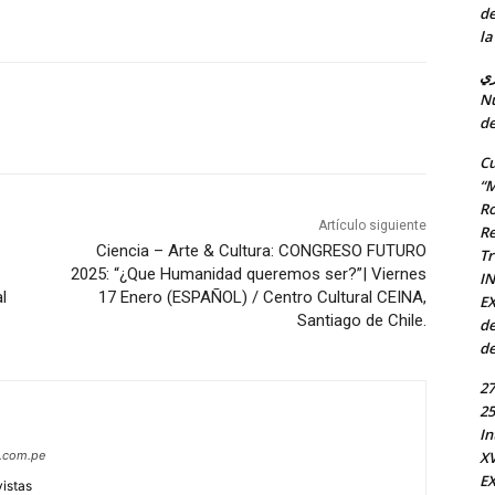
de
la
ري
Nu
de
Cu
“M
Ro
Artículo siguiente
Re
Ciencia – Arte & Cultura: CONGRESO FUTURO
Tr
2025: “¿Que Humanidad queremos ser?”| Viernes
I
l
17 Enero (ESPAÑOL) / Centro Cultural CEINA,
EX
Santiago de Chile.
de
de
27
25
In
s.com.pe
X
EX
vistas