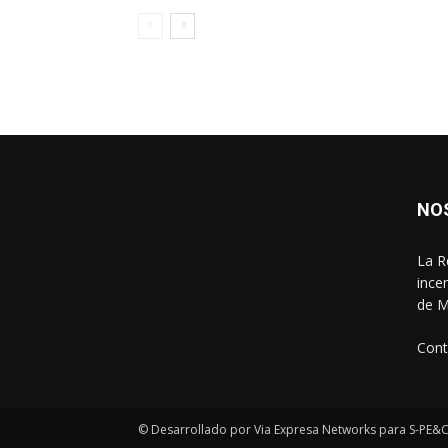
NO
La R
ince
de M
Cont
© Desarrollado por Via Expresa Networks para S-PE&C 