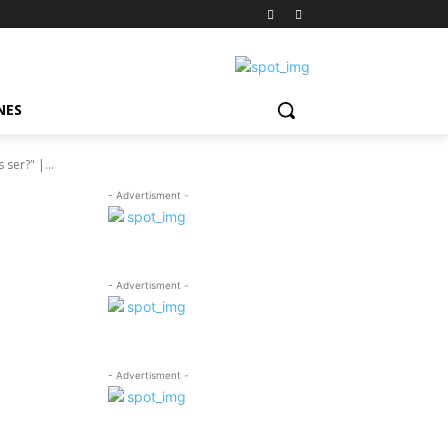
NES
er?" |...
- Advertisment -
- Advertisment -
- Advertisment -