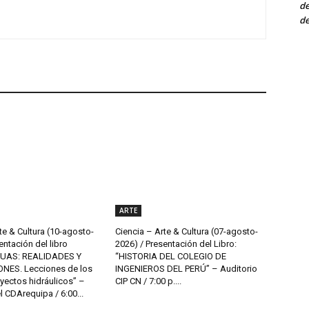
de
de
ARTE
te & Cultura (10-agosto-
Ciencia – Arte & Cultura (07-agosto-
entación del libro
2026) / Presentación del Libro:
UAS: REALIDADES Y
“HISTORIA DEL COLEGIO DE
NES. Lecciones de los
INGENIEROS DEL PERÚ” – Auditorio
yectos hidráulicos” –
CIP CN / 7:00 p....
l CDArequipa / 6:00...