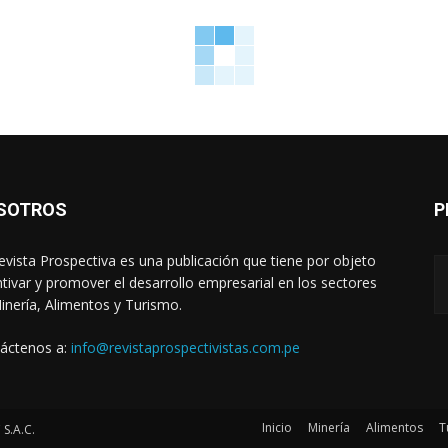
SOTROS
P
evista Prospectiva es una publicación que tiene por objeto
ntivar y promover el desarrollo empresarial en los sectores
inería, Alimentos y Turismo.
áctenos a:
info@revistaprospectivistas.com.pe
Inicio
Minería
Alimentos
T
S.A.C.