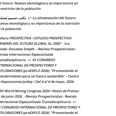
l futuro: Nuevas tecnologías y su importancia en
 nutrición de la población
مكتب تصميم معما
La alimentación del futuro:
en
evas tecnologías y su importancia en la nutrición
 la población
ltura PROSPECTIVA / ESTUDIO PROSPECTIVO:
INERÍA DEL FUTURO GLOBAL AL 2050” - 1ra.
nda: Encuesta Delphi. - Revista Prospectivistas -
vista Internacional Especializada
ansdisciplinaria
XV CONGRESO
en
NTERNACIONAL DE PROSPECTORES Y
PLORADORES (proEXPLO 2026): “Promoviendo el
scubrimiento para un futuro sostenible” – Centro
 Exposiciones Jockey / Del 4 al 6 de mayo, 2026.
th World Mining Congress 2026 / Notas de Prensa:
 de junio 2026. - Revista Prospectivistas - Revista
ternacional Especializada Transdisciplinaria
en
V CONGRESO INTERNACIONAL DE PROSPECTORES Y
PLORADORES (proEXPLO 2026): “Promoviendo el