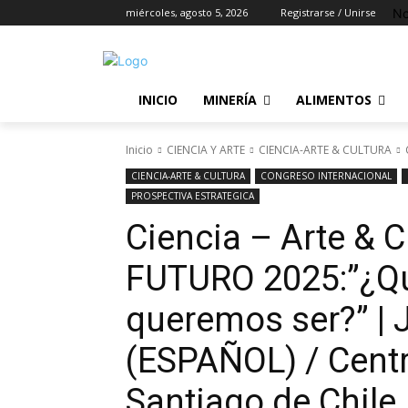
No
miércoles, agosto 5, 2026
Registrarse / Unirse
INICIO
MINERÍA
ALIMENTOS
Inicio
CIENCIA Y ARTE
CIENCIA-ARTE & CULTURA
CIENCIA-ARTE & CULTURA
CONGRESO INTERNACIONAL
PROSPECTIVA ESTRATEGICA
Ciencia – Arte & 
FUTURO 2025:”¿Q
queremos ser?” | 
(ESPAÑOL) / Centr
Santiago de Chile.