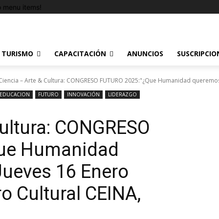
 menu items!
TURISMO
CAPACITACIÓN
ANUNCIOS
SUSCRIPCIO
Ciencia – Arte & Cultura: CONGRESO FUTURO 2025:"¿Que Humanidad queremos s
EDUCACION
FUTURO
INNOVACIÓN
LIDERAZGO
Cultura: CONGRESO
ue Humanidad
Jueves 16 Enero
o Cultural CEINA,