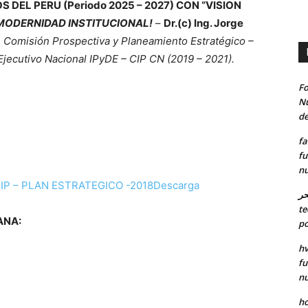
 DEL PERU (Periodo 2025 – 2027) CON “VISION
 MODERNIDAD INSTITUCIONAL!
–
Dr.(c) Ing. Jorge
 Comisión Prospectiva y Planeamiento Estratégico –
jecutivo Nacional IPyDE – CIP CN (2019 – 2021).
Fo
Nu
de
fa
fu
nu
IP – PLAN ESTRATEGICO -2018
Descarga
حر
te
ANA:
po
hv
fu
nu
ho