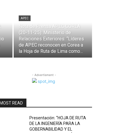
APEC
:
Nota de Prensa APEC COREA
(20-11-25): Ministerio de
rio
Relaciones Exteriores: “Líderes
o
de APEC reconocen en Corea a
la Hoja de Ruta de Lima como...
- Advertisment -
MOST READ
Presentación: “HOJA DE RUTA
DE LA INGENIERÍA PARA LA
GOBERNABILIDAD Y EL