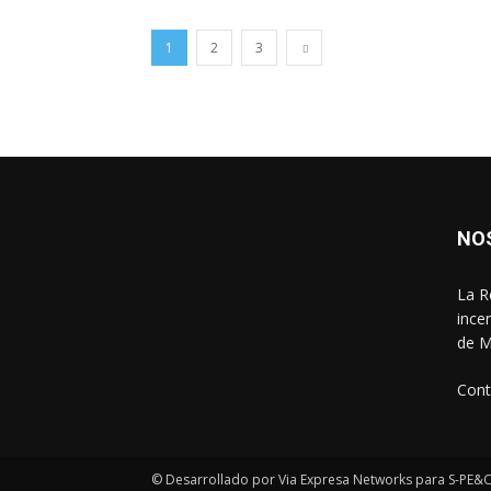
1
2
3
NO
La R
ince
de M
Cont
© Desarrollado por Via Expresa Networks para S-PE&C 