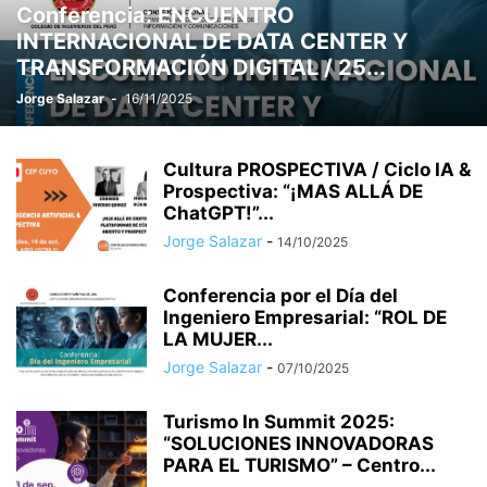
Conferencia: ENCUENTRO
ESTADÍSTICO
ESTRATÉGIA
ESTUDIO JURÍDICO
INTERNACIONAL DE DATA CENTER Y
ETICA - VALORES - PRINCIPIOS
EXPO PERÚ INDUSTRIAL
EXPO-
TRANSFORMACIÓN DIGITAL / 25...
EXPOCOBRE 2026
Jorge Salazar
-
16/11/2025
Cultura PROSPECTIVA / Ciclo IA &
Prospectiva: “¡MAS ALLÁ DE
ChatGPT!”...
Jorge Salazar
-
14/10/2025
Conferencia por el Día del
Ingeniero Empresarial: “ROL DE
LA MUJER...
Jorge Salazar
-
07/10/2025
Turismo In Summit 2025:
“SOLUCIONES INNOVADORAS
PARA EL TURISMO” – Centro...