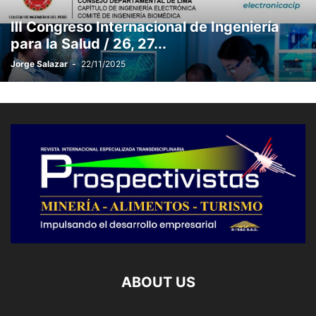
ESTADÍSTICO
ESTRATÉGIA
ESTUDIO JURÍDICO
Ⅲ Congreso Internacional de Ingeniería
ETICA - VALORES - PRINCIPIOS
EXPO PERÚ INDUSTRIAL
EXPO-
para la Salud / 26, 27...
EXPOCOBRE 2026
Jorge Salazar
-
22/11/2025
ABOUT US