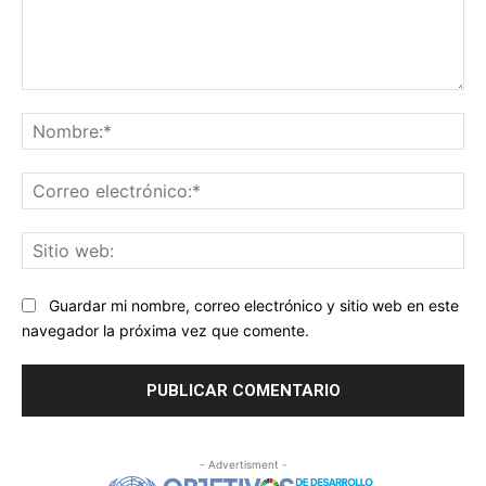
Comentario:
No
Co
ele
Sit
we
Guardar mi nombre, correo electrónico y sitio web en este
navegador la próxima vez que comente.
- Advertisment -