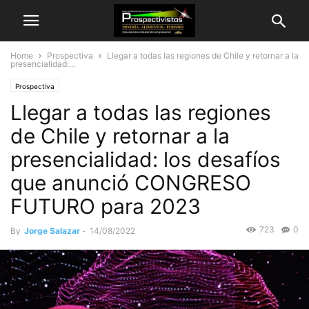
Home
Prospectiva
Llegar a todas las regiones de Chile y retornar a la
presencialidad:...
Prospectiva
Llegar a todas las regiones
de Chile y retornar a la
presencialidad: los desafíos
que anunció CONGRESO
FUTURO para 2023
723
0
By
Jorge Salazar
-
14/08/2022