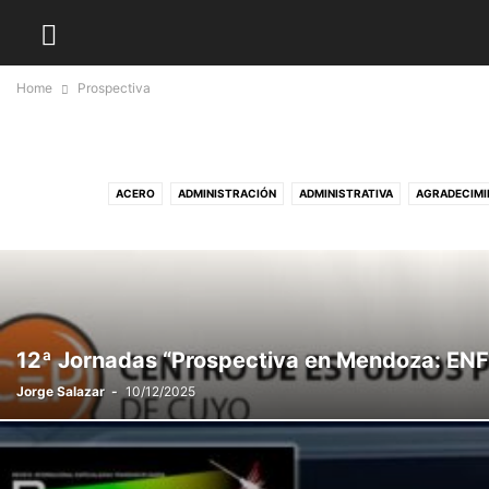
Home
Prospectiva
ACERO
ADMINISTRACIÓN
ADMINISTRATIVA
AGRADECIMI
AMERICA LATINA Y EL CARIBE
ANDINO
ANTICIPACIÓN
APEC
AP
ARTICULACIÓN
ARTICULO CIENTÍFICO
BIOMÉDICA
BIONEGOCIOS
CAL
CIBERESPACIO
CIBERSEGURIDAD
CIENCIA - ARTE & CULTURA
CIENCI
COBRE
COLUMNA DE OPINIÓN
COMUNIDADES
CONCUR
CONSERVACION DEL PATRIMONIO
CONSTRUCCIÓN
CONTAMINACI
12ª Jornadas “Prospectiva en Mendoza: EN
CUMBRE DE NGENIERIA NAVAL
CURSOS
DATA CENTER
DEFENSA Y SE
Jorge Salazar
-
10/12/2025
DRONES
ECONOMÍA
ECONOMÍA CIRCULAR
EDITORIAL
EDUCACION
ESCENARIOS
ESPACIO
ESPACIO - INTERESTELAR