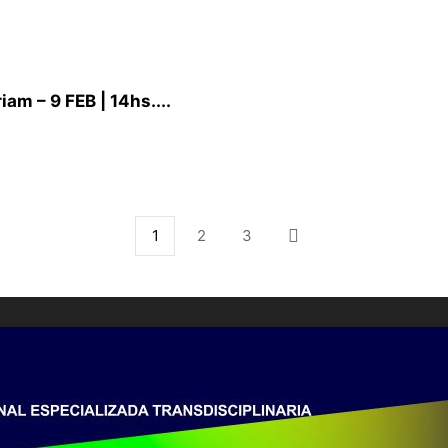
m – 9 FEB | 14hs....
1
2
3