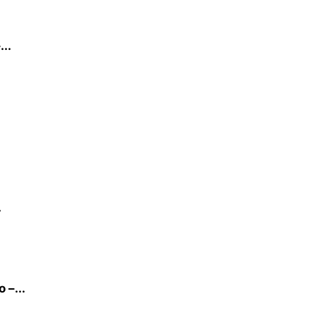
..
.
.
 –...