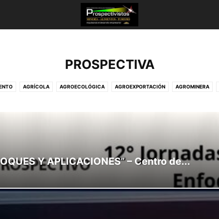
PROSPECTIVA
ENTO
AGRÍCOLA
AGROECOLÓGICA
AGROEXPORTACIÓN
AGROMINERA
EC PERÚ 2024 - AELW
ARBITRAJES
ARQUEOLOGÍA
ARTE
ARTE CONTEMPO
IDAD Y SISTEMAS ISOS
CAMBIO CLIMÁTICO
CAMBIO CLIMATICO
CAPACITAC
A & ARTE CANTO-LÍRICO
CIENCIA & ARTE MUSICAL
CIENCIA & ARTE PICTÓRICO
SO
CONCURSON
CONECTIVIDAD
CONFERENCIA
CONGRESO
CONGRESO
ÓN
CONVENCIÓN
CONVENCIÓN AGROMINERA
CONVENIO
CONVERSATORIO
FOQUES Y APLICACIONES” – Centro de...
GURIDAD
DERECHO PROCESAL DEL TRABAJO
DIALOGO - REFLEXIÓN
DIGITAL
EDUCACIÓN PROSPECTIVA ADOLESCENTE
ELECCIONES
ELÉCTRICA
ELECTRÓ
ESTADÍSTICO
ESTRATÉGIA
ESTUDIO JURÍDICO
ETICA - VALORES - PRINCIPIOS