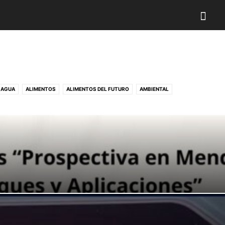
AGUA
ALIMENTOS
ALIMENTOS DEL FUTURO
AMBIENTAL
RANEO
ARTE PICTORICO
ARTESANIA
ARTESANÍA
ARTESANÍAS
IONES
CEREMONIA RECONOCIMIENTO
CERTIFICACIÓN
CHARLA TÉCNICA
CIENCIA & ARTE RELIGIOSO
CIENCIA &ARTE MUSICAL
CIENCIA Y ARTE
 INTERNACIONAL
CONGRESO MINERO
CONMEMORACIÓN
CULTURA
CULTURA ANTICIPATORIA O PROSPECTIVA
CUMBRE
DIPLOMACIA
DIPLOMADO
DOCTOR HONORIS CAUSA
DOCUMENTAL
NICA
EMPRESA
ENCUENTRO INTERNACIONAL
ENERGÍA
ENTREVISTAS
EXPO PERÚ INDUSTRIAL
EXPO-
EXPOCOBRE 2026