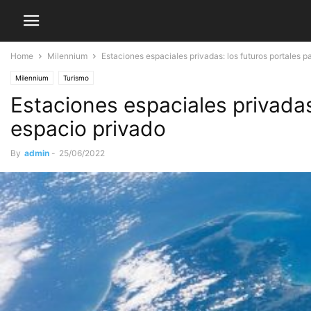
Home
Milennium
Estaciones espaciales privadas: los futuros portales pa
Milennium
Turismo
Estaciones espaciales privadas:
espacio privado
By
admin
-
25/06/2022