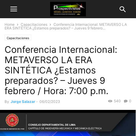
Home
Capacitaciones
Conferencia Internacional: METAVERSO LA
ERA SINTÉTICA ¿Estamos preparados? – Jueves 9 febrero...
Capacitaciones
Conferencia Internacional:
METAVERSO LA ERA
SINTÉTICA ¿Estamos
preparados? – Jueves 9
febrero / Hora: 7:00 p.m.
540
0
By
Jorge Salazar
-
06/02/2023