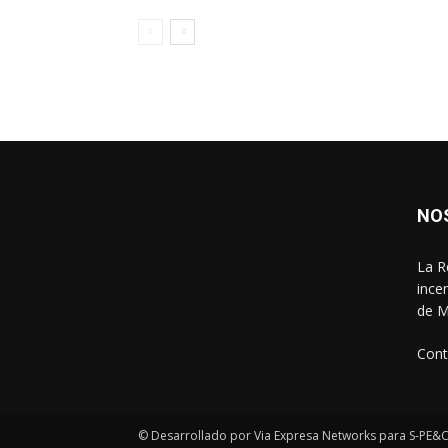
NO
La R
ince
de M
Cont
© Desarrollado por Via Expresa Networks para S-PE&C 