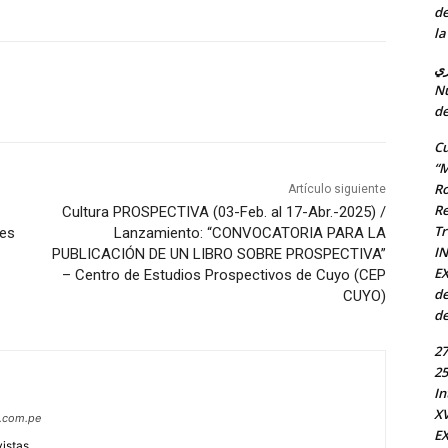
de
la
ري
Nu
de
Cu
“M
Ro
Artículo siguiente
Re
Cultura PROSPECTIVA (03-Feb. al 17-Abr.-2025) /
Tr
des
Lanzamiento: “CONVOCATORIA PARA LA
I
PUBLICACIÓN DE UN LIBRO SOBRE PROSPECTIVA”
EX
– Centro de Estudios Prospectivos de Cuyo (CEP
de
CUYO)
de
27
25
In
X
s.com.pe
EX
vistas