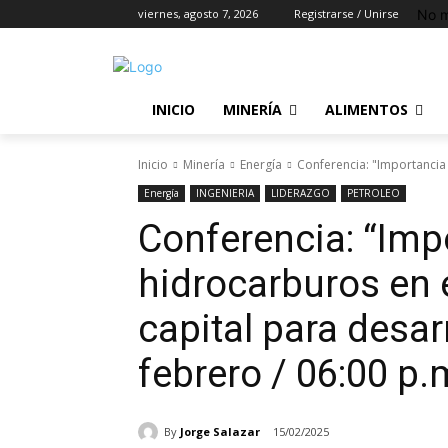
No m
viernes, agosto 7, 2026
Registrarse / Unirse
INICIO
MINERÍA
ALIMENTOS
Inicio
Minería
Energía
Conferencia: "Importancia d
Energía
INGENIERIA
LIDERAZGO
PETROLEO
Conferencia: “Imp
hidrocarburos en e
capital para desar
febrero / 06:00 p.
By
Jorge Salazar
15/02/2025