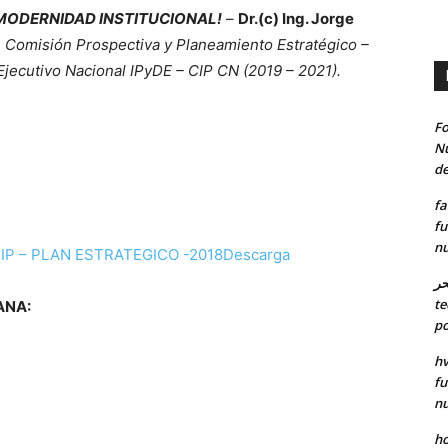
 MODERNIDAD INSTITUCIONAL!
–
Dr.(c) Ing. Jorge
 Comisión Prospectiva y Planeamiento Estratégico –
jecutivo Nacional IPyDE – CIP CN (2019 – 2021).
Fo
Nu
de
fa
fu
nu
IP – PLAN ESTRATEGICO -2018
Descarga
حر
te
ANA:
po
hv
fu
nu
ho