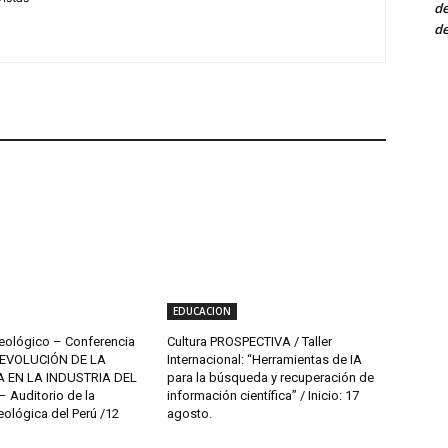
de
de
EDUCACION
eológico – Conferencia
Cultura PROSPECTIVA / Taller
 “EVOLUCIÓN DE LA
Internacional: “Herramientas de IA
A EN LA INDUSTRIA DEL
para la búsqueda y recuperación de
 Auditorio de la
información científica” / Inicio: 17
ológica del Perú /12
agosto.