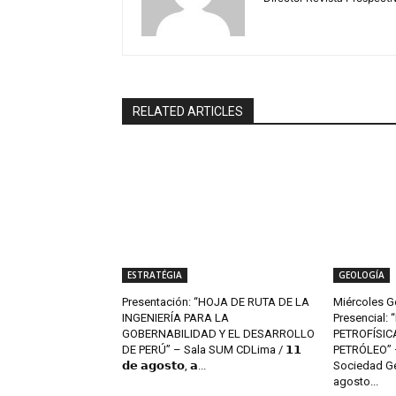
RELATED ARTICLES
ESTRATÉGIA
GEOLOGÍA
Presentación: “HOJA DE RUTA DE LA
Miércoles G
INGENIERÍA PARA LA
Presencial:
GOBERNABILIDAD Y EL DESARROLLO
PETROFÍSIC
DE PERÚ” – Sala SUM CDLima / 𝟭𝟭
PETRÓLEO” –
𝗱𝗲 𝗮𝗴𝗼𝘀𝘁𝗼, 𝗮...
Sociedad Ge
agosto...