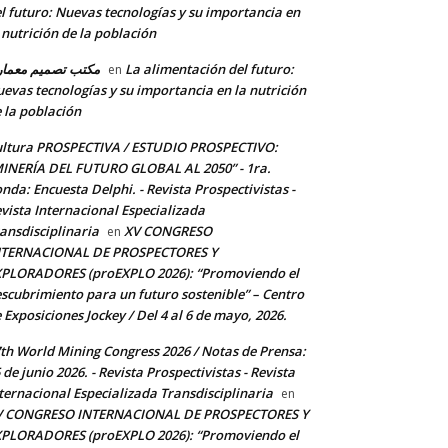
l futuro: Nuevas tecnologías y su importancia en
 nutrición de la población
مكتب تصميم معما
La alimentación del futuro:
en
evas tecnologías y su importancia en la nutrición
 la población
ltura PROSPECTIVA / ESTUDIO PROSPECTIVO:
INERÍA DEL FUTURO GLOBAL AL 2050” - 1ra.
nda: Encuesta Delphi. - Revista Prospectivistas -
vista Internacional Especializada
ansdisciplinaria
XV CONGRESO
en
NTERNACIONAL DE PROSPECTORES Y
PLORADORES (proEXPLO 2026): “Promoviendo el
scubrimiento para un futuro sostenible” – Centro
 Exposiciones Jockey / Del 4 al 6 de mayo, 2026.
th World Mining Congress 2026 / Notas de Prensa:
 de junio 2026. - Revista Prospectivistas - Revista
ternacional Especializada Transdisciplinaria
en
V CONGRESO INTERNACIONAL DE PROSPECTORES Y
PLORADORES (proEXPLO 2026): “Promoviendo el