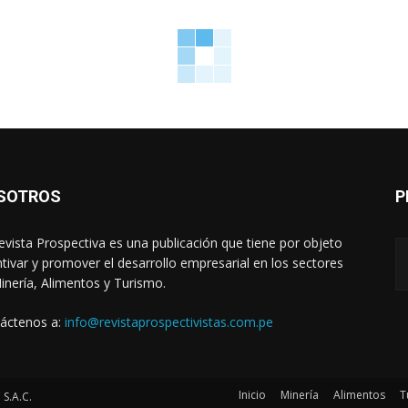
SOTROS
P
evista Prospectiva es una publicación que tiene por objeto
ntivar y promover el desarrollo empresarial en los sectores
inería, Alimentos y Turismo.
áctenos a:
info@revistaprospectivistas.com.pe
Inicio
Minería
Alimentos
T
S.A.C.