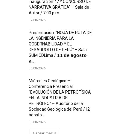
Inauguración: “7.º CONCURSO DE
NARRATIVA GRÁFICA” – Sala de
Autor / 7:00 p.m.
07/08/2026
Presentación: “HOJA DE RUTA DE
LA INGENIERÍA PARA LA
GOBERNABILIDAD Y EL
DESARROLLO DE PERÚ” – Sala
SUM CDLima / 𝟭𝟭 𝗱𝗲 𝗮𝗴𝗼𝘀𝘁𝗼,
𝗮...
06/08/2026
Miércoles Geológico –
Conferencia Presencial:
“EVOLUCIÓN DE LA PETROFÍSICA
EN LA INDUSTRIA DEL
PETRÓLEO” – Auditorio de la
Sociedad Geológica del Perú /12
agosto...
05/08/2026
Cargar más