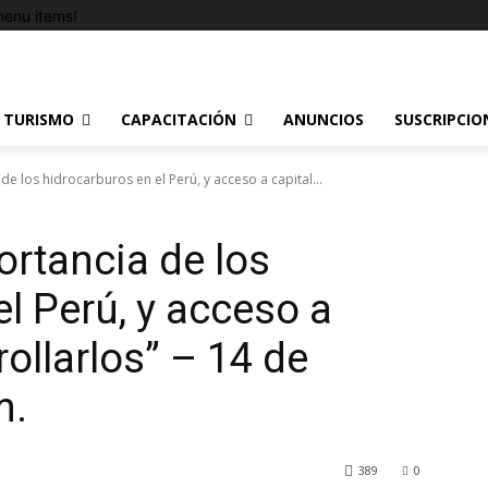
enu items!
TURISMO
CAPACITACIÓN
ANUNCIOS
SUSCRIPCIO
e los hidrocarburos en el Perú, y acceso a capital...
ortancia de los
l Perú, y acceso a
rollarlos” – 14 de
m.
389
0