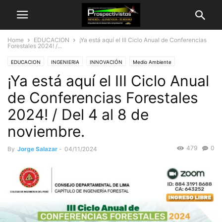
Home
EDUCACION
¡Ya está aquí el III Ciclo Anual de Conferencias
Forestales 2024! /...
EDUCACION
INGENIERIA
INNOVACIÓN
Medio Ambiente
¡Ya está aquí el III Ciclo Anual
PATRIMONIO NATURAL
Planeamiento Estratégico
RECURSOS NATURALES
Alimentos
Salud
Turismo
Zootecnia
de Conferencias Forestales
2024! / Del 4 al 8 de
noviembre.
479
0
By
Jorge Salazar
-
04/11/2024