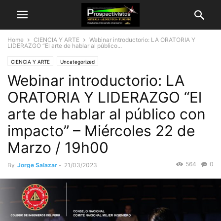
Home
CIENCIA Y ARTE
Webinar introductorio: LA ORATORIA Y
LIDERAZGO “El arte de hablar al público...
CIENCIA Y ARTE
Uncategorized
Webinar introductorio: LA
ORATORIA Y LIDERAZGO “El
arte de hablar al público con
impacto” – Miércoles 22 de
Marzo / 19h00
564
0
By
Jorge Salazar
-
21/03/2023