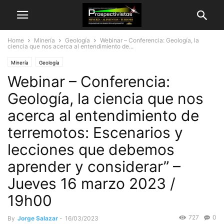
Home
Minería
Geología
Webinar – Conferencia: Geología, la
ciencia que nos acerca al entendimiento de...
Minería
Geología
Webinar – Conferencia:
Geología, la ciencia que nos
acerca al entendimiento de
terremotos: Escenarios y
lecciones que debemos
aprender y considerar” –
Jueves 16 marzo 2023 /
19h00
727
0
By
Jorge Salazar
-
16/03/2023