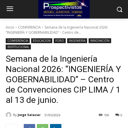
Inicio
CONFERENCIA
Semana de la Ingeniería Nacional 2026:
“INGENIERÍA Y GOBERNABILIDAD" - Centro de...
CONFERENCIA
EDUCACION
FORO
INGENIERIA
INNOVACIÓN
INSTITUCIONAL
Semana de la Ingeniería
Nacional 2026: “INGENIERÍA Y
GOBERNABILIDAD” – Centro
de Convenciones CIP LIMA / 1
al 13 de junio.
By
Jorge Salazar
31/05/2026
100
0