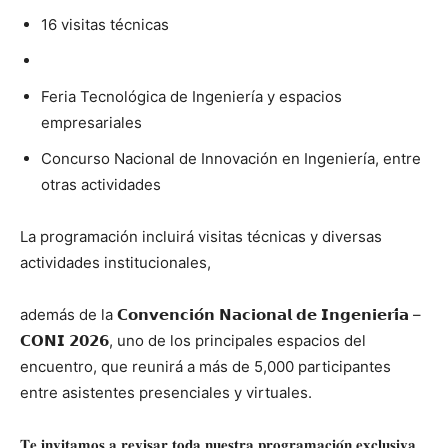
16 visitas técnicas
Feria Tecnológica de Ingeniería y espacios
empresariales
Concurso Nacional de Innovación en Ingeniería, entre
otras actividades
La programación incluirá visitas técnicas y diversas
actividades institucionales,
además de la 𝗖𝗼𝗻𝘃𝗲𝗻𝗰𝗶𝗼́𝗻 𝗡𝗮𝗰𝗶𝗼𝗻𝗮𝗹 𝗱𝗲 𝗜𝗻𝗴𝗲𝗻𝗶𝗲𝗿𝗶́𝗮 –
𝗖𝗢𝗡𝗜 𝟮𝟬𝟮𝟲, uno de los principales espacios del
encuentro, que reunirá a más de 5,000 participantes
entre asistentes presenciales y virtuales.
𝐓𝐞 𝐢𝐧𝐯𝐢𝐭𝐚𝐦𝐨𝐬 𝐚 𝐫𝐞𝐯𝐢𝐬𝐚𝐫 𝐭𝐨𝐝𝐚 𝐧𝐮𝐞𝐬𝐭𝐫𝐚 𝐩𝐫𝐨𝐠𝐫𝐚𝐦𝐚𝐜𝐢𝐨́𝐧 𝐞𝐱𝐜𝐥𝐮𝐬𝐢𝐯𝐚