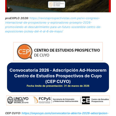
proEXPLO 2026:
https://revistaprospectivistas.com.pe/xv-congreso-
internacional-de-prospectores-y-exploradores-proexplo-2026-
promoviendo-el-descubrimiento-para-un-futuro-sostenible-centro-de-
exposiciones-jockey-del-4-al-6-de-mayo/
CEP CUYO:
https://cepcuyo.com/convocatoria-abierta-2026-adscripcion-