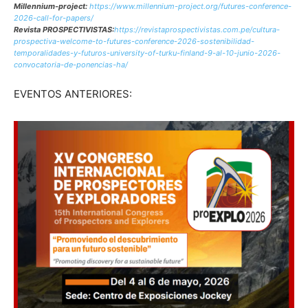
Millennium-project:
https://www.millennium-project.org/futures-conference-
2026-call-for-papers/
Revista PROSPECTIVISTAS:
https://revistaprospectivistas.com.pe/cultura-
prospectiva-welcome-to-futures-conference-2026-sostenibilidad-
temporalidades-y-futuros-university-of-turku-finland-9-al-10-junio-2026-
convocatoria-de-ponencias-ha/
EVENTOS ANTERIORES: