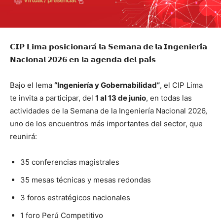
𝗖𝗜𝗣 𝗟𝗶𝗺𝗮 𝗽𝗼𝘀𝗶𝗰𝗶𝗼𝗻𝗮𝗿𝗮́ 𝗹𝗮
𝗦𝗲𝗺𝗮𝗻𝗮 𝗱𝗲 𝗹𝗮 𝗜𝗻𝗴𝗲𝗻𝗶𝗲𝗿𝗶́𝗮
𝗡𝗮𝗰𝗶𝗼𝗻𝗮𝗹 𝟮𝟬𝟮𝟲
𝗲𝗻 𝗹𝗮 𝗮𝗴𝗲𝗻𝗱𝗮 𝗱𝗲𝗹 𝗽𝗮𝗶́𝘀
Bajo el lema
“Ingeniería y Gobernabilidad”
, el CIP Lima
te invita a participar, del
1 al 13 de junio
, en todas las
actividades de la Semana de la Ingeniería Nacional 2026,
uno de los encuentros más importantes del sector, que
reunirá:
35 conferencias magistrales
35 mesas técnicas y mesas redondas
3 foros estratégicos nacionales
1 foro Perú Competitivo