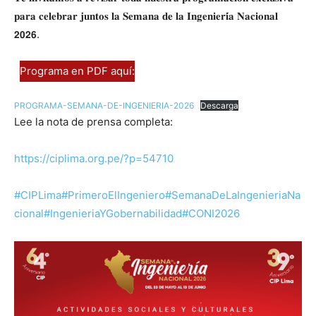
𝐩𝐚𝐫𝐚 𝐜𝐞𝐥𝐞𝐛𝐫𝐚𝐫 𝐣𝐮𝐧𝐭𝐨𝐬 𝐥𝐚 𝐒𝐞𝐦𝐚𝐧𝐚 𝐝𝐞 𝐥𝐚 𝐈𝐧𝐠𝐞𝐧𝐢𝐞𝐫𝐢́𝐚 𝐍𝐚𝐜𝐢𝐨𝐧𝐚𝐥
𝟮𝟬𝟮𝟲.
Programa en PDF aquí:
PROGRAMA-SEMANA-DE-INGENIERIA-2026
Descarga
Lee la nota de prensa completa:
https://ciplima.org.pe/?p=54710
#CIPLima
#PrimeroElIngeniero
#SemanaDeLaIngenieriaNa
cional
#IngenieriaYGobernabilidad
#CONI2026