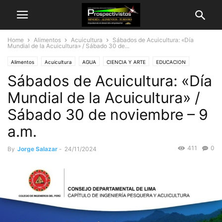
Home
Alimentos
Acuicultura
Sábados de Acuicultura: «Día
Mundial de la Acuicultura» / Sábado 30 de...
Alimentos
Acuicultura
AGUA
CIENCIA Y ARTE
EDUCACION
Sábados de Acuicultura: «Día
INGENIERIA
Nutrición
Pesquería
Mundial de la Acuicultura» /
Sábado 30 de noviembre – 9
a.m.
411
0
By
Jorge Salazar
-
24/11/2024