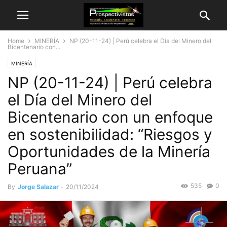
Home
MINERÍA
NP (20-11-24) | Perú celebra el Día del Minero del
Bicentenario con...
MINERÍA
NP (20-11-24) | Perú celebra
el Día del Minero del
Bicentenario con un enfoque
en sostenibilidad: “Riesgos y
Oportunidades de la Minería
Peruana”
535
0
By
Jorge Salazar
-
20/11/2024