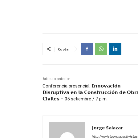
Cuota
Artículo anterior
Conferencia presencial: 𝗜𝗻𝗻𝗼𝘃𝗮𝗰𝗶𝗼́𝗻
𝗗𝗶𝘀𝗿𝘂𝗽𝘁𝗶𝘃𝗮 𝗲𝗻 𝗹𝗮 𝗖𝗼𝗻𝘀𝘁𝗿𝘂𝗰𝗰𝗶𝗼́𝗻 𝗱𝗲 𝗢𝗯𝗿
𝗖𝗶𝘃𝗶𝗹𝗲𝘀 – 05 setiembre / 7 p.m.
Jorge Salazar
http://revistaprospectivista