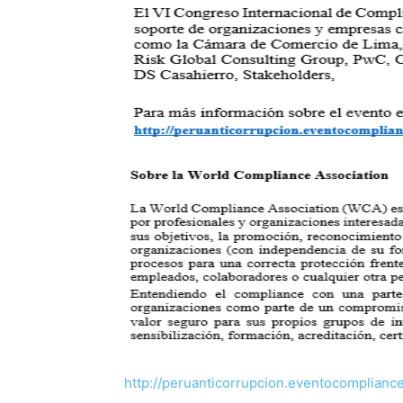
http://peruanticorrupcion.eventocomplianc