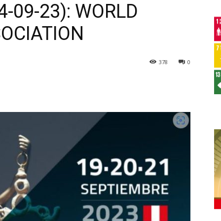
04-09-23): WORLD
OCIATION
378
0