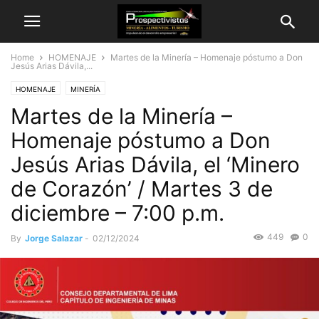
Home
HOMENAJE
Martes de la Minería – Homenaje póstumo a Don
Jesús Arias Dávila,...
HOMENAJE
MINERÍA
Martes de la Minería –
Homenaje póstumo a Don
Jesús Arias Dávila, el ‘Minero
de Corazón’ / Martes 3 de
diciembre – 7:00 p.m.
449
0
By
Jorge Salazar
-
02/12/2024