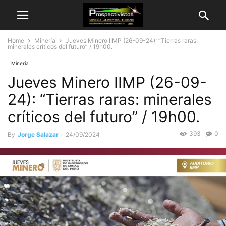
Home
Minería
Jueves Minero IIMP (26-09-24): “Tierras raras:
minerales críticos del futuro” / 19h00.
Minería
Jueves Minero IIMP (26-09-
24): “Tierras raras: minerales
críticos del futuro” / 19h00.
393
0
By
Jorge Salazar
-
24/09/2024