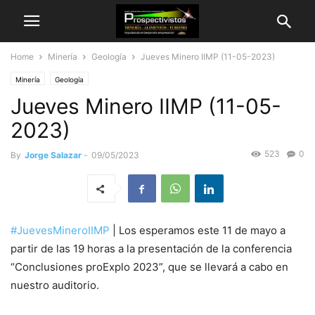
Home
Minería
Geología
Jueves Minero IIMP (11-05-2023)
Minería
Geología
Jueves Minero IIMP (11-05-
2023)
523
0
By
Jorge Salazar
-
09/05/2023
#JuevesMineroIIMP
| Los esperamos este 11 de mayo a
partir de las 19 horas a la presentación de la conferencia
“Conclusiones proExplo 2023”, que se llevará a cabo en
nuestro auditorio.