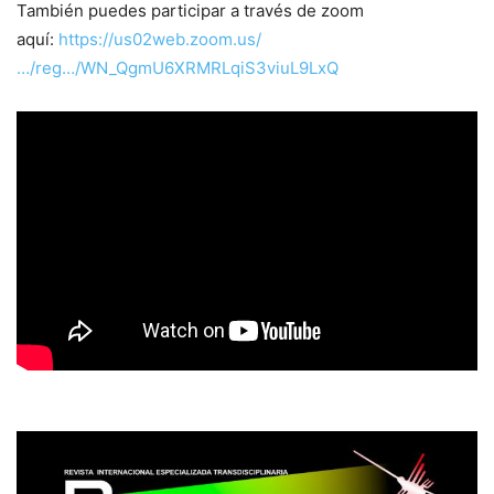
También puedes participar a través de zoom
aquí:
https://us02web.zoom.us/
…/reg…/WN_QgmU6XRMRLqiS3viuL9LxQ