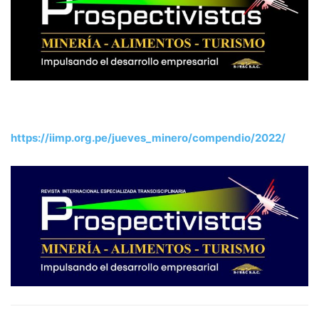
https://iimp.org.pe/jueves_minero/compendio/2022/