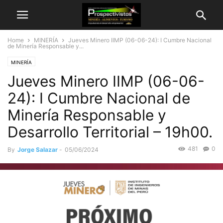
Home
MINERÍA
Jueves Minero IIMP (06-06-24): I Cumbre Nacional
de Minería Responsable y...
MINERÍA
Jueves Minero IIMP (06-06-
24): I Cumbre Nacional de
Minería Responsable y
Desarrollo Territorial – 19h00.
481
0
By
Jorge Salazar
-
05/06/2024