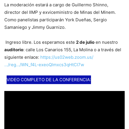
La moderación estará a cargo de Guillermo Shinno,
director del IIMP y exviceministro de Minas del Minem.
Como panelistas participarán York Dueñas, Sergio
Samaniego y Jimmy Guarnizo.
Ingreso libre. Los esperamos este
2 de julio
en nuestro
auditorio
: calle Los Canarios 155, La Molina o a través del
siguiente enlace:
https://us02web.zoom.us/
…/reg…/WN_f4L-exeoQlmxcs3qHtCI7w
VIDEO COMPLETO DE LA CONFERENCIA: