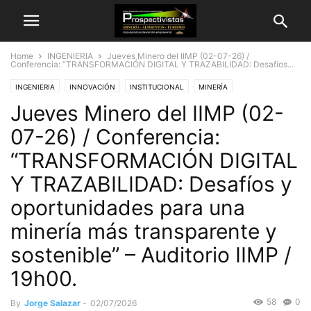
Home
INGENIERIA
Jueves Minero del IIMP (02-07-26) /
Conferencia: “TRANSFORMACIÓN DIGITAL Y TRAZABILIDAD: Desafíos...
INGENIERIA
INNOVACIÓN
INSTITUCIONAL
MINERÍA
Jueves Minero del IIMP (02-
07-26) / Conferencia:
“TRANSFORMACIÓN DIGITAL
Y TRAZABILIDAD: Desafíos y
oportunidades para una
minería más transparente y
sostenible” – Auditorio IIMP /
19h00.
58
0
By
Jorge Salazar
-
02/07/2026