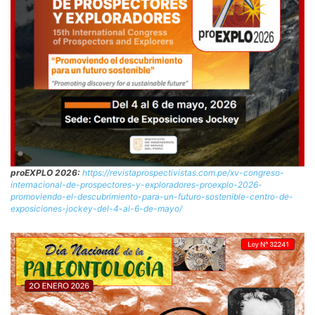
proEXPLO 2026:
https://revistaprospectivistas.com.pe/xv-congreso-
internacional-de-prospectores-y-exploradores-proexplo-2026-
promoviendo-el-descubrimiento-para-un-futuro-sostenible-centro-de-
exposiciones-jockey-del-4-al-6-de-mayo/