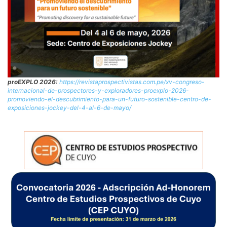
proEXPLO 2026:
https://revistaprospectivistas.com.pe/xv-congreso-
internacional-de-prospectores-y-exploradores-proexplo-2026-
promoviendo-el-descubrimiento-para-un-futuro-sostenible-centro-de-
exposiciones-jockey-del-4-al-6-de-mayo/