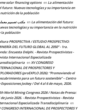
me solar financing options
La alimentación
en
l futuro: Nuevas tecnologías y su importancia en
 nutrición de la población
مكتب تصميم معما
La alimentación del futuro:
en
evas tecnologías y su importancia en la nutrición
 la población
ltura PROSPECTIVA / ESTUDIO PROSPECTIVO:
INERÍA DEL FUTURO GLOBAL AL 2050” - 1ra.
nda: Encuesta Delphi. - Revista Prospectivistas -
vista Internacional Especializada
ansdisciplinaria
XV CONGRESO
en
NTERNACIONAL DE PROSPECTORES Y
PLORADORES (proEXPLO 2026): “Promoviendo el
scubrimiento para un futuro sostenible” – Centro
 Exposiciones Jockey / Del 4 al 6 de mayo, 2026.
th World Mining Congress 2026 / Notas de Prensa:
 de junio 2026. - Revista Prospectivistas - Revista
ternacional Especializada Transdisciplinaria
en
V CONGRESO INTERNACIONAL DE PROSPECTORES Y