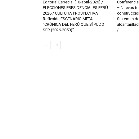
Editorial Especial (10-abril-2026) /
Conferencia 
ELECCIONES PRESIDENCIALES PERÚ
– Nuevas te
2026 / CULTURA PROSPECTIVA –
construccion
Reflexión ESCENARIO META:
Sistemas de
“CRÓNICA DEL PERÚ QUE SÍ PUDO
alcantarilla
SER (2026-2050)”.
/...