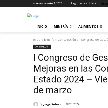
No m
viernes, agosto 7, 2026
Registrarse / Unirse
INICIO
MINERÍA
ALIMENTOS
Inicio
Minería
Construcción
I Congreso de Gestió
Construcción
I Congreso de Ges
Mejoras en las Co
Estado 2024 – Vie
de marzo
By
Jorge Salazar
18/03/2024