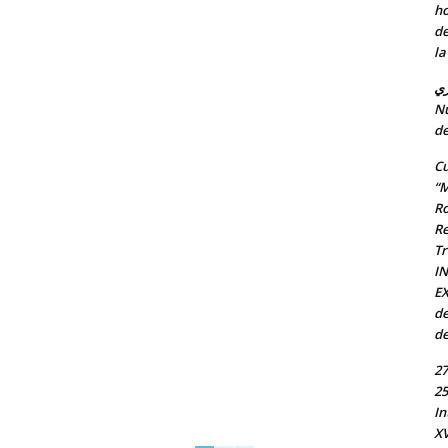
ho
de
la
ري
Nu
de
Cu
“M
Ro
Re
Tr
I
EX
de
de
27
25
In
X