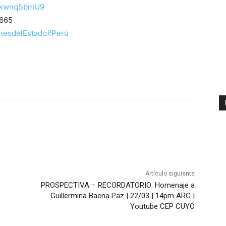
5ZkwnqSbmU9
8665
nesdelEstado
#Perú
Artículo siguiente
PROSPECTIVA – RECORDATORIO: Homenaje a
Guillermina Baena Paz | 22/03 | 14pm ARG |
Youtube CEP CUYO