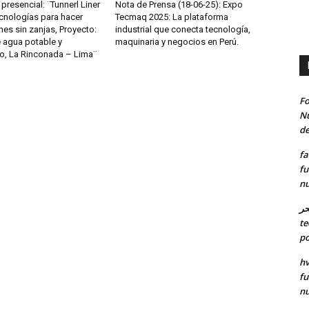
presencial: ¨Tunnerl Liner
Nota de Prensa (18-06-25): Expo
cnologías para hacer
Tecmaq 2025: La plataforma
es sin zanjas, Proyecto:
industrial que conecta tecnología,
 agua potable y
maquinaria y negocios en Perú.
do, La Rinconada – Lima¨
Fo
Nu
de
fa
fu
nu
حر
te
po
hv
fu
nu