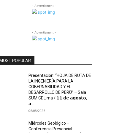
- Advertisment -
- Advertisment -
MOST POPULAR
Presentación: “HOJA DE RUTA DE
LA INGENIERÍA PARA LA
GOBERNABILIDAD Y EL
DESARROLLO DE PERÚ” – Sala
SUM CDLima / 𝟭𝟭 𝗱𝗲 𝗮𝗴𝗼𝘀𝘁𝗼,
𝗮...
06/08/2026
Miércoles Geológico –
Conferencia Presencial: