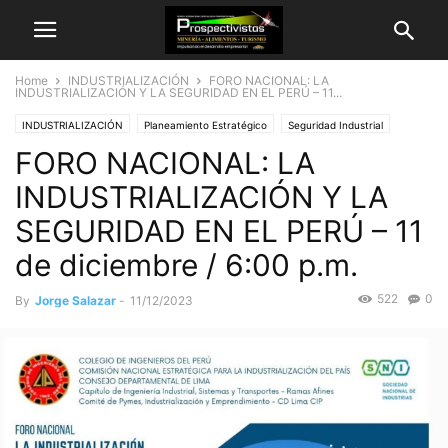
Home
INDUSTRIALIZACIÓN
FORO NACIONAL: LA
INDUSTRIALIZACIÓN Y LA SEGURIDAD EN EL PERÚ – 11...
INDUSTRIALIZACIÓN
Planeamiento Estratégico
Seguridad Industrial
FORO NACIONAL: LA
INDUSTRIALIZACIÓN Y LA
SEGURIDAD EN EL PERÚ – 11
de diciembre / 6:00 p.m.
522
0
By
Jorge Salazar
-
11/12/2023