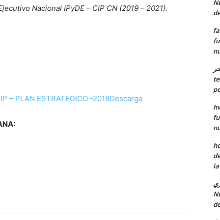
Nu
jecutivo Nacional IPyDE – CIP CN (2019 – 2021).
de
fa
fu
nu
حر
te
po
IP – PLAN ESTRATEGICO -2018
Descarga
hv
fu
ANA:
nu
ho
de
la
ري
Nu
de