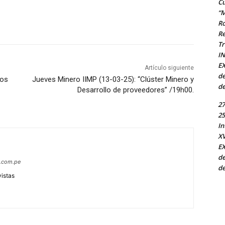
Cu
“M
Ro
Re
Tr
I
EX
Artículo siguiente
de
tos
Jueves Minero IIMP (13-03-25): “Clúster Minero y
de
Desarrollo de proveedores” /19h00.
27
25
In
X
EX
de
s.com.pe
de
vistas