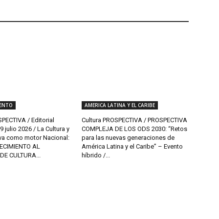
ENTO
AMERICA LATINA Y EL CARIBE
PECTIVA / Editorial
Cultura PROSPECTIVA / PROSPECTIVA
 julio 2026 / La Cultura y
COMPLEJA DE LOS ODS 2030: “Retos
iva como motor Nacional:
para las nuevas generaciones de
ECIMIENTO AL
América Latina y el Caribe” – Evento
DE CULTURA...
híbrido /...