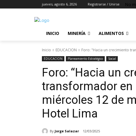
No m
jueves, agosto 6, 2026
Registrarse / Unirse
INICIO
MINERÍA
ALIMENTOS
Inicio
EDUCACION
Foro: "Hacia un crecimiento tran
EDUCACION
Planeamiento Estratégico
Social
Foro: “Hacia un c
transformador en 
miércoles 12 de m
Hotel Lima
By
Jorge Salazar
12/03/2025