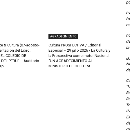
po
hv
fu
nu
ho
AGRADECIMIENTO
de
te & Cultura (07-agosto-
Cultura PROSPECTIVA / Editorial
la
entación del Libro:
Especial – 29 julio 2026 / La Cultura y
DEL COLEGIO DE
la Prospectiva como motor Nacional:
ري
DEL PERÚ” – Auditorio
“UN AGRADECIMIENTO AL
Nu
p....
MINISTERIO DE CULTURA...
de
Cu
“M
Ro
Re
Tr
I
EX
de
de