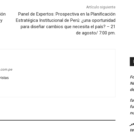
Artículo siguiente
ión
Panel de Expertos: Prospectiva en la Planificación
 y
Estratégica Institucional de Perú: ¿una oportunidad
para diseñar cambios que necesita el país? – 21
de agosto/ 7:00 pm.
s.com.pe
Fo
vistas
Nu
de
fa
fu
nu
حر
te