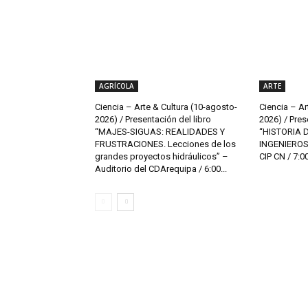
AGRÍCOLA
ARTE
Ciencia – Arte & Cultura (10-agosto-
Ciencia – Ar
2026) / Presentación del libro
2026) / Pres
“MAJES-SIGUAS: REALIDADES Y
“HISTORIA 
FRUSTRACIONES. Lecciones de los
INGENIEROS 
grandes proyectos hidráulicos” –
CIP CN / 7:00 
Auditorio del CDArequipa / 6:00...