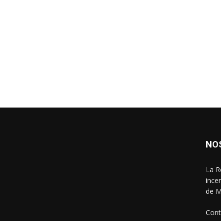
NO
La R
ince
de M
Cont