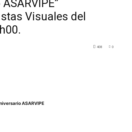
o ASARVIPE”
stas Visuales del
9h00.
408
0
Aniversario ASARVIPE