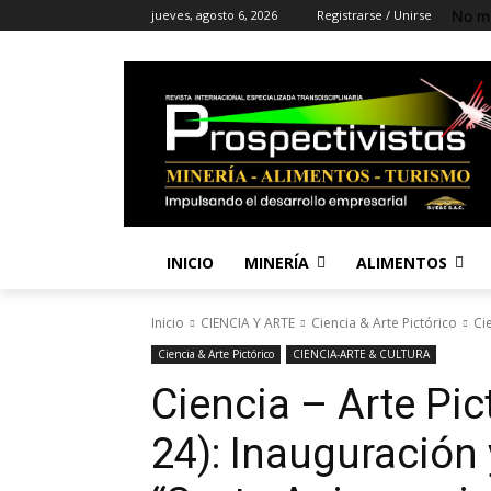
No m
jueves, agosto 6, 2026
Registrarse / Unirse
INICIO
MINERÍA
ALIMENTOS
Inicio
CIENCIA Y ARTE
Ciencia & Arte Pictórico
Ci
Ciencia & Arte Pictórico
CIENCIA-ARTE & CULTURA
Ciencia – Arte Pic
24): Inauguración 