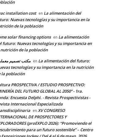
blación
ac installation cost
La alimentación del
en
turo: Nuevas tecnologías y su importancia en la
trición de la población
me solar financing options
La alimentación
en
l futuro: Nuevas tecnologías y su importancia en
 nutrición de la población
مكتب تصميم معما
La alimentación del futuro:
en
evas tecnologías y su importancia en la nutrición
 la población
ltura PROSPECTIVA / ESTUDIO PROSPECTIVO:
INERÍA DEL FUTURO GLOBAL AL 2050” - 1ra.
nda: Encuesta Delphi. - Revista Prospectivistas -
vista Internacional Especializada
ansdisciplinaria
XV CONGRESO
en
NTERNACIONAL DE PROSPECTORES Y
PLORADORES (proEXPLO 2026): “Promoviendo el
scubrimiento para un futuro sostenible” – Centro
 Exposiciones Jockey / Del 4 al 6 de mayo, 2026.