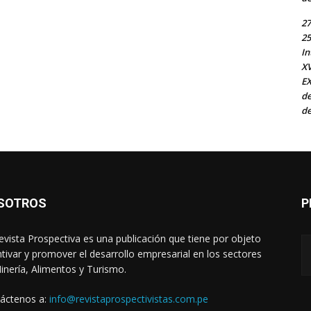
27
25
In
X
EX
de
de
SOTROS
P
evista Prospectiva es una publicación que tiene por objeto
ntivar y promover el desarrollo empresarial en los sectores
inería, Alimentos y Turismo.
áctenos a:
info@revistaprospectivistas.com.pe