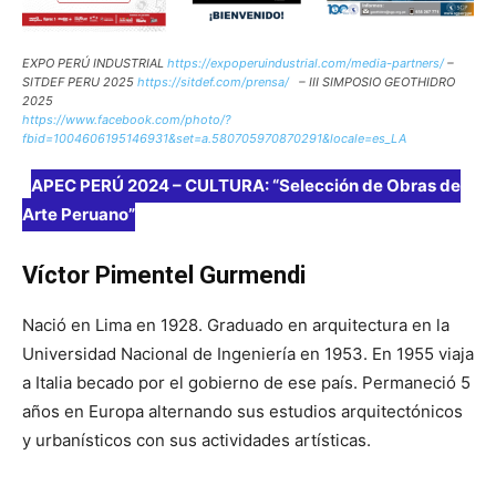
EXPO PERÚ INDUSTRIAL
https://expoperuindustrial.com/media-partners/
–
SITDEF PERU 2025
https://sitdef.com/prensa/
– III SIMPOSIO GEOTHIDRO
2025
https://www.facebook.com/photo/?
fbid=1004606195146931&set=a.580705970870291&locale=es_LA
APEC PERÚ 2024 – CULTURA: “Selección de Obras de
Arte Peruano”
Víctor Pimentel Gurmendi
Nació en Lima en 1928. Graduado en arquitectura en la
Universidad Nacional de Ingeniería en 1953. En 1955 viaja
a Italia becado por el gobierno de ese país. Permaneció 5
años en Europa alternando sus estudios arquitectónicos
y urbanísticos con sus actividades artísticas.