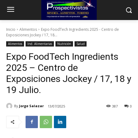
Inicio
Alimentos
Expo FoodTech Ingredients 2025 - Centro de
Exposiciones Jockey / 17, 18...
Alimentos
Ind. Alimentarias
Nutrición
Salud
Expo FoodTech Ingredients
2025 – Centro de
Exposiciones Jockey / 17, 18 y
19 Julio.
By
Jorge Salazar
13/07/2025
387
0