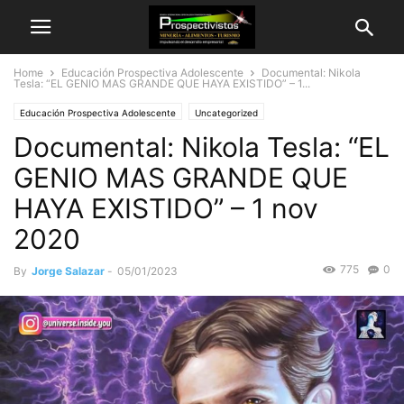
Home
Educación Prospectiva Adolescente
Documental: Nikola
Tesla: “EL GENIO MAS GRANDE QUE HAYA EXISTIDO” – 1...
Educación Prospectiva Adolescente
Uncategorized
Documental: Nikola Tesla: “EL
GENIO MAS GRANDE QUE
HAYA EXISTIDO” – 1 nov
2020
775
0
By
Jorge Salazar
-
05/01/2023