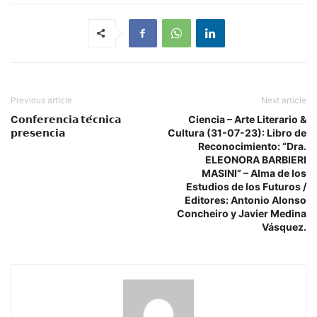
Previous article
Next article
C𝗼𝗻𝗳𝗲𝗿𝗲𝗻𝗰𝗶𝗮 𝘁𝗲́𝗰𝗻𝗶𝗰𝗮
Ciencia – Arte Literario &
𝗽𝗿𝗲𝘀𝗲𝗻𝗰𝗶𝗮
Cultura (31-07-23): Libro de
Reconocimiento: “Dra.
ELEONORA BARBIERI
MASINI” – Alma de los
Estudios de los Futuros /
Editores: Antonio Alonso
Concheiro y Javier Medina
Vásquez.