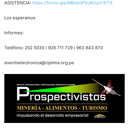
ASISTENCIA:
https://forms.gle/MBdzQP9JAVip41KT9
Los esperamos
Informes:
Teléfono: 202 5030 / 928 711 729 / 963 843 870
eventoelectronica@ciplima.org.pe