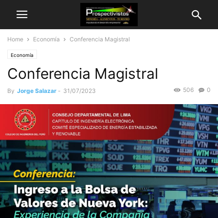
Home
Economía
Conferencia Magistral
Economía
Conferencia Magistral
506
0
By
Jorge Salazar
-
31/07/2023