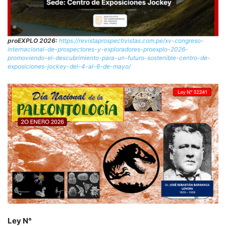
proEXPLO 2026:
https://revistaprospectivistas.com.pe/xv-congreso-
internacional-de-prospectores-y-exploradores-proexplo-2026-
promoviendo-el-descubrimiento-para-un-futuro-sostenible-centro-de-
exposiciones-jockey-del-4-al-6-de-mayo/
Ley N°