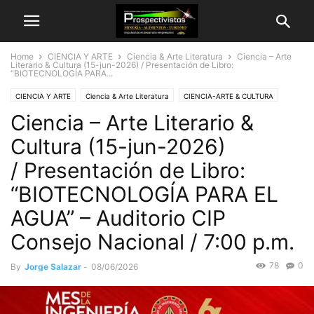
Home
CIENCIA Y ARTE
Ciencia & Arte Literatura
Ciencia – Arte
Literario & Cultura (15-jun-2026) / Presentación de Libro:
“BIOTECNOLOGÍA PARA...
CIENCIA Y ARTE
Ciencia & Arte Literatura
CIENCIA-ARTE & CULTURA
Ciencia – Arte Literario &
INGENIERIA
INSTITUCIONAL
Cultura (15-jun-2026)
/ Presentación de Libro:
“BIOTECNOLOGÍA PARA EL
AGUA” – Auditorio CIP
Consejo Nacional / 7:00 p.m.
78
0
By
Jorge Salazar
-
08/06/2026