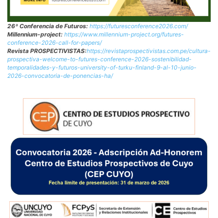
26ª Conferencia de Futuros:
https://futuresconference2026.com/
Millennium-project:
https://www.millennium-project.org/futures-
conference-2026-call-for-papers/
Revista PROSPECTIVISTAS:
https://revistaprospectivistas.com.pe/cultura-
prospectiva-welcome-to-futures-conference-2026-sostenibilidad-
temporalidades-y-futuros-university-of-turku-finland-9-al-10-junio-
2026-convocatoria-de-ponencias-ha/