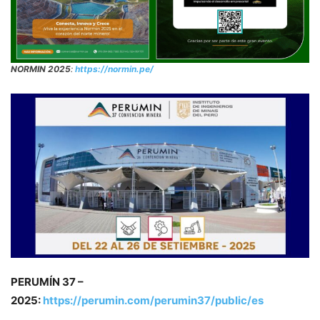
NORMIN 2025
:
https://normin.pe/
PERUMÍN 37 –
2025:
https://perumin.com/perumin37/public/es