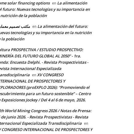
me solar financing options
La alimentación
en
l futuro: Nuevas tecnologías y su importancia en
 nutrición de la población
مكتب تصميم معما
La alimentación del futuro:
en
evas tecnologías y su importancia en la nutrición
 la población
ltura PROSPECTIVA / ESTUDIO PROSPECTIVO:
INERÍA DEL FUTURO GLOBAL AL 2050” - 1ra.
nda: Encuesta Delphi. - Revista Prospectivistas -
vista Internacional Especializada
ansdisciplinaria
XV CONGRESO
en
NTERNACIONAL DE PROSPECTORES Y
PLORADORES (proEXPLO 2026): “Promoviendo el
scubrimiento para un futuro sostenible” – Centro
 Exposiciones Jockey / Del 4 al 6 de mayo, 2026.
th World Mining Congress 2026 / Notas de Prensa:
 de junio 2026. - Revista Prospectivistas - Revista
ternacional Especializada Transdisciplinaria
en
V CONGRESO INTERNACIONAL DE PROSPECTORES Y