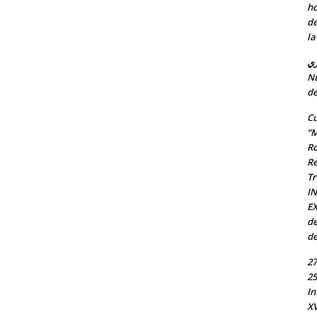
ho
de
la
ري
Nu
de
Cu
“M
Ro
Re
Tr
I
EX
de
de
27
25
In
X