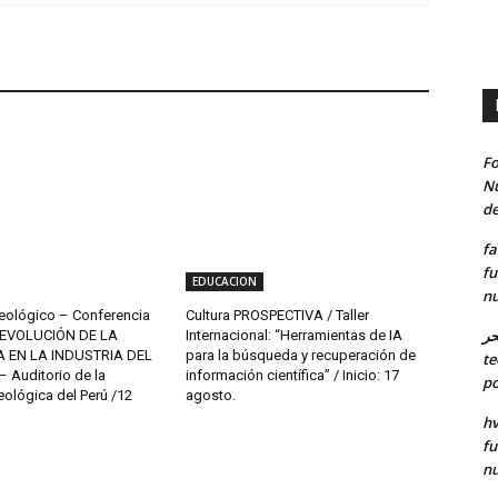
Fo
Nu
de
fa
fu
EDUCACION
nu
eológico – Conferencia
Cultura PROSPECTIVA / Taller
حر
 “EVOLUCIÓN DE LA
Internacional: “Herramientas de IA
A EN LA INDUSTRIA DEL
para la búsqueda y recuperación de
te
 Auditorio de la
información científica” / Inicio: 17
po
ológica del Perú /12
agosto.
hv
fu
nu