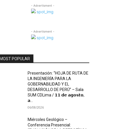
- Advertisment -
- Advertisment -
MOST POPULAR
Presentación: “HOJA DE RUTA DE
LA INGENIERÍA PARA LA
GOBERNABILIDAD Y EL
DESARROLLO DE PERÚ” – Sala
SUM CDLima / 𝟭𝟭 𝗱𝗲 𝗮𝗴𝗼𝘀𝘁𝗼,
𝗮...
06/08/2026
Miércoles Geológico –
Conferencia Presencial: