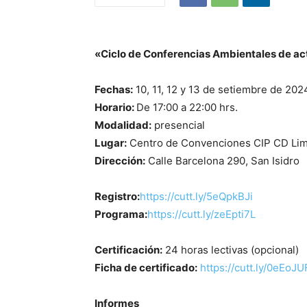
«Ciclo de Conferencias Ambientales de act
Fechas:
10, 11, 12 y 13 de setiembre de 202
Horario:
De 17:00 a 22:00 hrs.
Modalidad:
presencial
Lugar:
Centro de Convenciones CIP CD Li
Dirección:
Calle Barcelona 290, San Isidro
Registro:
https://cutt.ly/5eQpkBJi
Programa:
https://cutt.ly/zeEpti7L
Certificación:
24 horas lectivas (opcional)
Ficha de certificado:
https://cutt.ly/0eEoJ
Informes