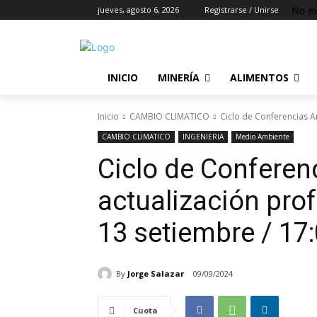
No m
jueves, agosto 6, 2026
Registrarse / Unirse
INICIO
MINERÍA
ALIMENTOS
Inicio
CAMBIO CLIMATICO
Ciclo de Conferencias Am
CAMBIO CLIMATICO
INGENIERIA
Medio Ambiente
Ciclo de Conferen
actualización prof
13 setiembre / 17:
By
Jorge Salazar
09/09/2024
Cuota