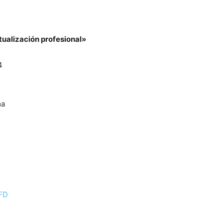
ualización profesional»
4
ma
UFD