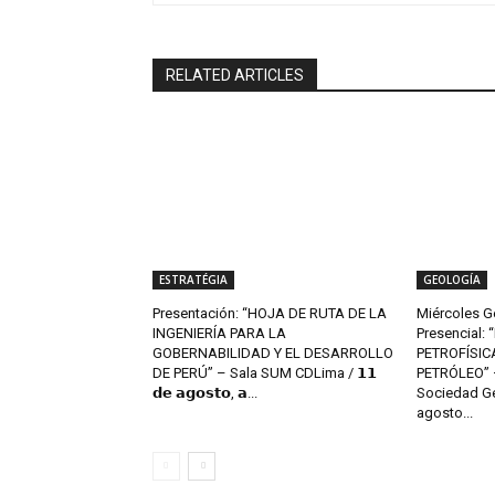
RELATED ARTICLES
ESTRATÉGIA
GEOLOGÍA
Presentación: “HOJA DE RUTA DE LA
Miércoles G
INGENIERÍA PARA LA
Presencial:
GOBERNABILIDAD Y EL DESARROLLO
PETROFÍSIC
DE PERÚ” – Sala SUM CDLima / 𝟭𝟭
PETRÓLEO” –
𝗱𝗲 𝗮𝗴𝗼𝘀𝘁𝗼, 𝗮...
Sociedad Ge
agosto...