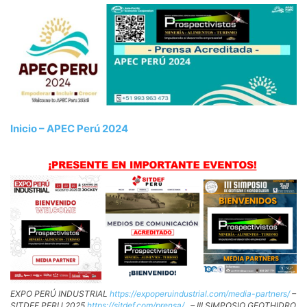
Inicio – APEC Perú 2024
EXPO PERÚ INDUSTRIAL
https://expoperuindustrial.com/media-partners/
–
SITDEF PERU 2025
https://sitdef.com/prensa/
– III SIMPOSIO GEOTHIDRO