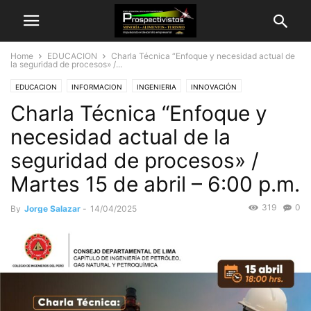
Home
EDUCACION
Charla Técnica “Enfoque y necesidad actual de
la seguridad de procesos» /...
EDUCACION
INFORMACION
INGENIERIA
INNOVACIÓN
Charla Técnica “Enfoque y
INSTITUCIONAL
Seguridad Industrial
Seguridad y Salud en el Trabajo
necesidad actual de la
seguridad de procesos» /
Martes 15 de abril – 6:00 p.m.
319
0
By
Jorge Salazar
-
14/04/2025