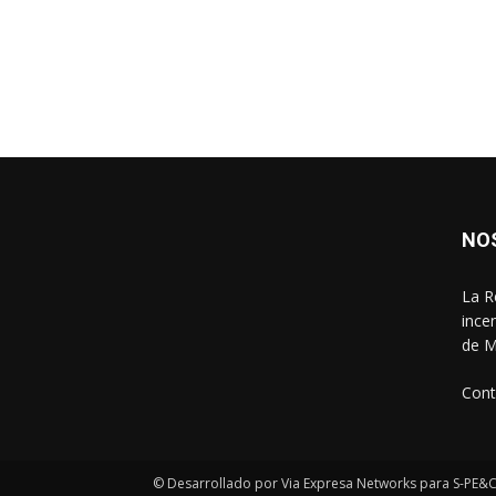
NO
La R
ince
de M
Cont
© Desarrollado por Via Expresa Networks para S-PE&C 