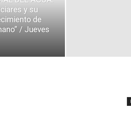
ciares y su
ecimiento de
ano” / Jueves