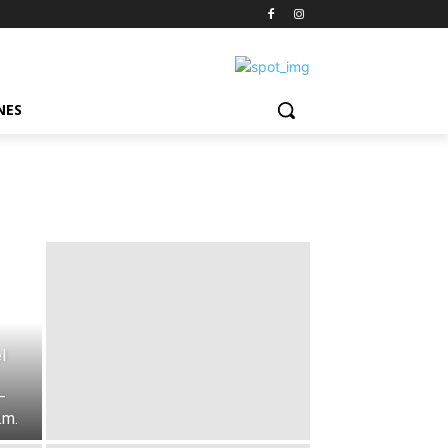
NES
l
–
.m.