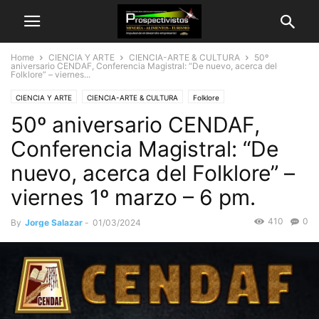
Home
CIENCIA Y ARTE
CIENCIA-ARTE & CULTURA
50º
aniversario CENDAF, Conferencia Magistral: “De nuevo, acerca del
Folklore” – viernes...
CIENCIA Y ARTE
CIENCIA-ARTE & CULTURA
Folklore
50º aniversario CENDAF,
Conferencia Magistral: “De
nuevo, acerca del Folklore” –
viernes 1º marzo – 6 pm.
410
0
By
Jorge Salazar
-
01/03/2024