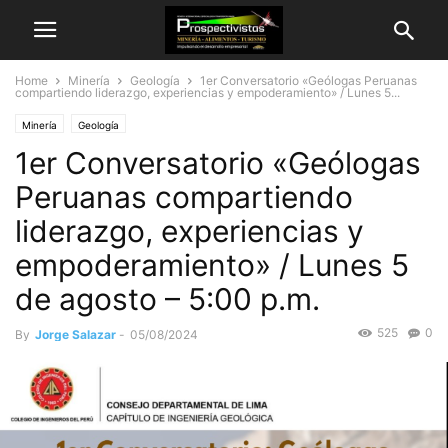
Home
Minería
Geología
1er Conversatorio «Geólogas Peruanas
compartiendo liderazgo, experiencias y empoderamiento» / Lunes 5...
Minería
Geología
1er Conversatorio «Geólogas
Peruanas compartiendo
liderazgo, experiencias y
empoderamiento» / Lunes 5
de agosto – 5:00 p.m.
525
0
By
Jorge Salazar
-
05/08/2024