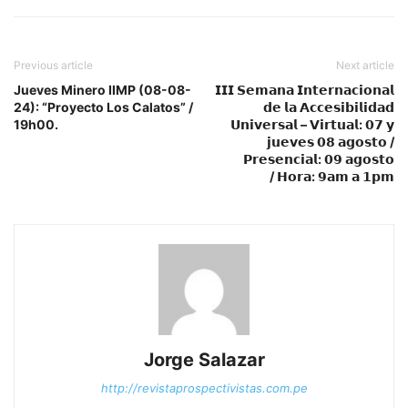
Previous article
Next article
Jueves Minero IIMP (08-08-
𝗜𝗜𝗜 𝗦𝗲𝗺𝗮𝗻𝗮 𝗜𝗻𝘁𝗲𝗿𝗻𝗮𝗰𝗶𝗼𝗻𝗮𝗹
24): “Proyecto Los Calatos” /
𝗱𝗲 𝗹𝗮 𝗔𝗰𝗰𝗲𝘀𝗶𝗯𝗶𝗹𝗶𝗱𝗮𝗱
19h00.
𝗨𝗻𝗶𝘃𝗲𝗿𝘀𝗮𝗹 – 𝗩𝗶𝗿𝘁𝘂𝗮𝗹: 𝟬𝟳 𝘆
𝗷𝘂𝗲𝘃𝗲𝘀 𝟬𝟴 𝗮𝗴𝗼𝘀𝘁𝗼 /
𝗣𝗿𝗲𝘀𝗲𝗻𝗰𝗶𝗮𝗹: 𝟬𝟵 𝗮𝗴𝗼𝘀𝘁𝗼
/ 𝗛𝗼𝗿𝗮: 𝟵𝗮𝗺 𝗮 𝟭𝗽𝗺
Jorge Salazar
http://revistaprospectivistas.com.pe