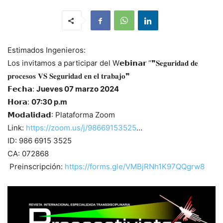
Estimados Ingenieros:
Los invitamos a participar del W𝗲𝗯𝗶𝗻𝗮𝗿 “❞𝐒𝐞𝐠𝐮𝐫𝐢𝐝𝐚𝐝 𝐝𝐞
𝐩𝐫𝐨𝐜𝐞𝐬𝐨𝐬 𝐕𝐒 𝐒𝐞𝐠𝐮𝐫𝐢𝐝𝐚𝐝 𝐞𝐧 𝐞𝐥 𝐭𝐫𝐚𝐛𝐚𝐣𝐨❞
𝗙𝗲𝗰𝗵𝗮:
Jueves 07 marzo 2024
𝗛𝗼𝗿𝗮:
07:30 p.m
𝗠𝗼𝗱𝗮𝗹𝗶𝗱𝗮𝗱: Plataforma Zoom
Link:
https://zoom.us/j/98669153525
…
ID: 986 6915 3525
CA: 072868
Preinscripción:
https://forms.gle/VMBjRNh1K97QQgrw8