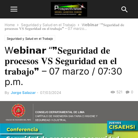
Home
Seguridad y Salud en el Trabajo
W𝗲𝗯𝗶𝗻𝗮𝗿 “❞𝐒𝐞𝐠𝐮𝐫𝐢𝐝𝐚𝐝 𝐝𝐞
𝐩𝐫𝐨𝐜𝐞𝐬𝐨𝐬 𝐕𝐒 𝐒𝐞𝐠𝐮𝐫𝐢𝐝𝐚𝐝 𝐞𝐧 𝐞𝐥 𝐭𝐫𝐚𝐛𝐚𝐣𝐨❞ – 07 marzo...
Seguridad y Salud en el Trabajo
W𝗲𝗯𝗶𝗻𝗮𝗿 “❞𝐒𝐞𝐠𝐮𝐫𝐢𝐝𝐚𝐝 𝐝𝐞
𝐩𝐫𝐨𝐜𝐞𝐬𝐨𝐬 𝐕𝐒 𝐒𝐞𝐠𝐮𝐫𝐢𝐝𝐚𝐝 𝐞𝐧 𝐞𝐥
𝐭𝐫𝐚𝐛𝐚𝐣𝐨❞ – 07 marzo / 07:30
p.m.
521
0
By
Jorge Salazar
-
07/03/2024