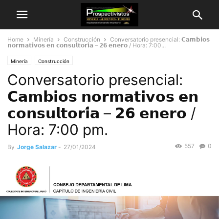
Home
Minería
Construcción
Conversatorio presencial: 𝗖𝗮𝗺𝗯𝗶𝗼𝘀
𝗻𝗼𝗿𝗺𝗮𝘁𝗶𝘃𝗼𝘀 𝗲𝗻 𝗰𝗼𝗻𝘀𝘂𝗹𝘁𝗼𝗿𝗶́𝗮 – 𝟮𝟲 𝗲𝗻𝗲𝗿𝗼 / Hora: 7:00...
Minería
Construcción
Conversatorio presencial:
𝗖𝗮𝗺𝗯𝗶𝗼𝘀 𝗻𝗼𝗿𝗺𝗮𝘁𝗶𝘃𝗼𝘀 𝗲𝗻
𝗰𝗼𝗻𝘀𝘂𝗹𝘁𝗼𝗿𝗶́𝗮 – 𝟮𝟲 𝗲𝗻𝗲𝗿𝗼 /
Hora: 7:00 pm.
557
0
By
Jorge Salazar
-
27/01/2024