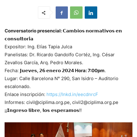
Conversatorio presencial: 𝗖𝗮𝗺𝗯𝗶𝗼𝘀 𝗻𝗼𝗿𝗺𝗮𝘁𝗶𝘃𝗼𝘀 𝗲𝗻
𝗰𝗼𝗻𝘀𝘂𝗹𝘁𝗼𝗿𝗶́𝗮
Expositor: Ing. Elías Tapia Julca
Panelistas: Dr. Ricardo Gandolfo Cortéz, Ing. César
Zevallos García, Arq. Pedro Morales.
Fecha:
𝗝𝘂𝗲𝘃𝗲𝘀, 𝟮𝟲 𝗲𝗻𝗲𝗿𝗼 𝟮𝟬𝟮4 Hora: 7:00pm
.
Lugar: Calle Barcelona N° 290, San Isidro – Auditorio
escalonado.
Enlace inscripción:
https://lnkd.in/eecdnrcF
Informes: civil@ciplima.org.pe, civil2@ciplima.org.pe
¡¡𝗜𝗻𝗴𝗿𝗲𝘀𝗼 𝗹𝗶𝗯𝗿𝗲, 𝗹𝗼𝘀 𝗲𝘀𝗽𝗲𝗿𝗮𝗺𝗼𝘀!!