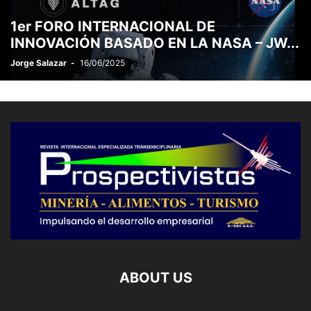
ESTADÍSTICO
ESTRATÉGIA
ESTUDIO JURÍDICO
1er FORO INTERNACIONAL DE
ETICA - VALORES - PRINCIPIOS
EXPO PERÚ INDUSTRIAL
EXPO-
INNOVACIÓN BASADO EN LA NASA – JW...
EXPOCOBRE 2026
Jorge Salazar
-
16/06/2025
ABOUT US