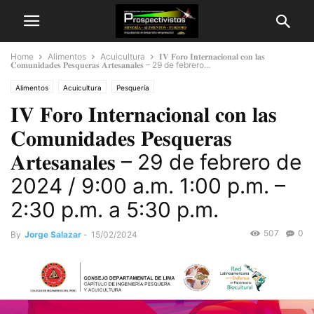
Home
Alimentos
Acuicultura
𝐈𝐕 𝐅𝐨𝐫𝐨 𝐈𝐧𝐭𝐞𝐫𝐧𝐚𝐜𝐢𝐨𝐧𝐚𝐥 𝐜𝐨𝐧 𝐥𝐚𝐬
𝐂𝐨𝐦𝐮𝐧𝐢𝐝𝐚𝐝𝐞𝐬 𝐏𝐞𝐬𝐪𝐮𝐞𝐫𝐚𝐬 𝐀𝐫𝐭𝐞𝐬𝐚𝐧𝐚𝐥𝐞𝐬 – 29 de febrero...
Alimentos
Acuicultura
Pesquería
𝐈𝐕 𝐅𝐨𝐫𝐨 𝐈𝐧𝐭𝐞𝐫𝐧𝐚𝐜𝐢𝐨𝐧𝐚𝐥 𝐜𝐨𝐧 𝐥𝐚𝐬
𝐂𝐨𝐦𝐮𝐧𝐢𝐝𝐚𝐝𝐞𝐬 𝐏𝐞𝐬𝐪𝐮𝐞𝐫𝐚𝐬
𝐀𝐫𝐭𝐞𝐬𝐚𝐧𝐚𝐥𝐞𝐬 – 29 de febrero de
2024 / 9:00 a.m. 1:00 p.m. –
2:30 p.m. a 5:30 p.m.
507
0
By
Jorge Salazar
-
15/02/2024