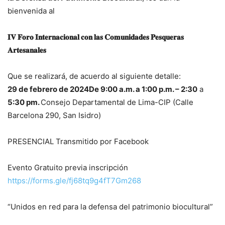
bienvenida al
𝐈𝐕 𝐅𝐨𝐫𝐨 𝐈𝐧𝐭𝐞𝐫𝐧𝐚𝐜𝐢𝐨𝐧𝐚𝐥 𝐜𝐨𝐧 𝐥𝐚𝐬 𝐂𝐨𝐦𝐮𝐧𝐢𝐝𝐚𝐝𝐞𝐬 𝐏𝐞𝐬𝐪𝐮𝐞𝐫𝐚𝐬
𝐀𝐫𝐭𝐞𝐬𝐚𝐧𝐚𝐥𝐞𝐬
Que se realizará, de acuerdo al siguiente detalle:
29 de febrero de 2024De 9:00 a.m. a 1:00 p.m. – 2:30
a
5:30 pm.
Consejo Departamental de Lima-CIP (Calle
Barcelona 290, San Isidro)
PRESENCIAL Transmitido por Facebook
Evento Gratuito previa inscripción
https://forms.gle/fj68tq9g4fT7Gm268
“Unidos en red para la defensa del patrimonio biocultural”