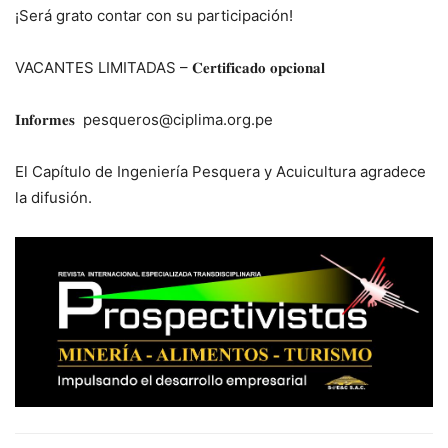
¡Será grato contar con su participación!
VACANTES LIMITADAS – 𝐂𝐞𝐫𝐭𝐢𝐟𝐢𝐜𝐚𝐝𝐨 𝐨𝐩𝐜𝐢𝐨𝐧𝐚𝐥
𝐈𝐧𝐟𝐨𝐫𝐦𝐞𝐬 pesqueros@ciplima.org.pe
El Capítulo de Ingeniería Pesquera y Acuicultura agradece
la difusión.