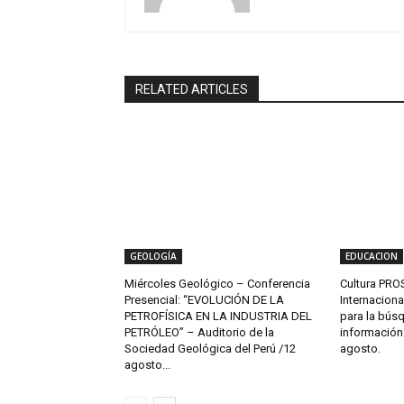
RELATED ARTICLES
GEOLOGÍA
EDUCACION
Miércoles Geológico – Conferencia
Cultura PROS
Presencial: “EVOLUCIÓN DE LA
Internaciona
PETROFÍSICA EN LA INDUSTRIA DEL
para la bús
PETRÓLEO” – Auditorio de la
información c
Sociedad Geológica del Perú /12
agosto.
agosto...