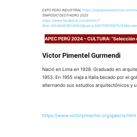
EXPO PERÚ INDUSTRIAL
https://expoperuindustrial.com/m
SIMPOSIO GEOTHIDRO 20
https://www.facebook.com/photo/?
fbid=1004606195146931&set=a.580705970870291&locale
APEC PERÚ 2024 – CULTURA: “Selección 
Víctor Pimentel Gurmendi
Nació en Lima en 1928. Graduado en arquite
1953. En 1955 viaja a Italia becado por el 
alternando sus estudios arquitectónicos y ur
https://www.victorpimentel.org/galeria.html