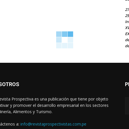
27
25
In
X
EX
de
de
SOTROS
P
evista Prospectiva es una publicación que tiene por objeto
ntivar y promover el desarrollo empresarial en los sectores
inería, Alimentos y Turismo.
áctenos a:
info@revistaprospectivistas.com.pe