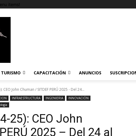
enu items!
TURISMO
CAPACITACIÓN
ANUNCIOS
SUSCRIPCIO
): CEO John Chuman / SITDEF PERÚ 2025 - Del 24...
CION
INFRAESTRUCTURA
INGENIERIA
INNOVACIÓN
ologia
4-25): CEO John
PERÚ 2025 – Del 24 al