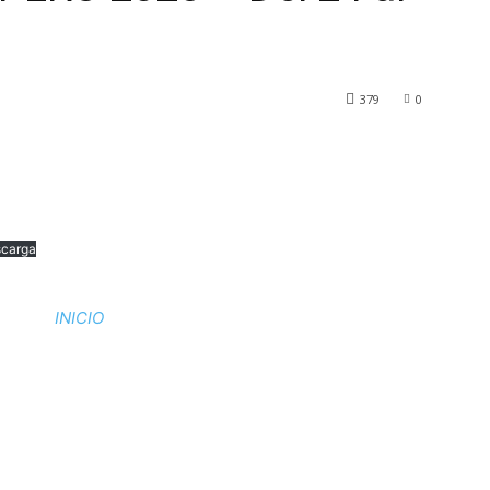
379
0
carga
INICIO