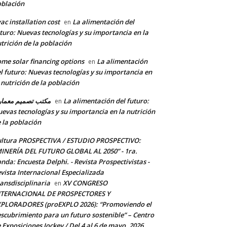
blación
ac installation cost
La alimentación del
en
turo: Nuevas tecnologías y su importancia en la
trición de la población
me solar financing options
La alimentación
en
l futuro: Nuevas tecnologías y su importancia en
 nutrición de la población
مكتب تصميم معما
La alimentación del futuro:
en
evas tecnologías y su importancia en la nutrición
 la población
ltura PROSPECTIVA / ESTUDIO PROSPECTIVO:
INERÍA DEL FUTURO GLOBAL AL 2050” - 1ra.
nda: Encuesta Delphi. - Revista Prospectivistas -
vista Internacional Especializada
ansdisciplinaria
XV CONGRESO
en
NTERNACIONAL DE PROSPECTORES Y
PLORADORES (proEXPLO 2026): “Promoviendo el
scubrimiento para un futuro sostenible” – Centro
 Exposiciones Jockey / Del 4 al 6 de mayo, 2026.