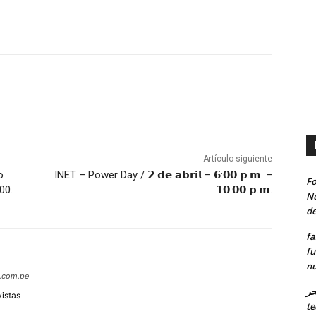
Artículo siguiente
o
INET – Power Day / 𝟮 𝗱𝗲 𝗮𝗯𝗿𝗶𝗹 – 𝟲:𝟬𝟬 𝗽.𝗺. –
Fo
00.
𝟭𝟬:𝟬𝟬 𝗽.𝗺.
Nu
de
fa
fu
nu
s.com.pe
حر
vistas
te