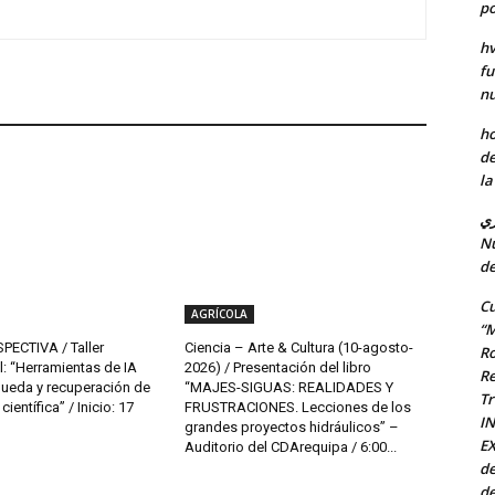
po
hv
fu
nu
ho
de
la
ري
Nu
de
Cu
AGRÍCOLA
“M
PECTIVA / Taller
Ciencia – Arte & Cultura (10-agosto-
Ro
l: “Herramientas de IA
2026) / Presentación del libro
Re
queda y recuperación de
“MAJES-SIGUAS: REALIDADES Y
Tr
ientífica” / Inicio: 17
FRUSTRACIONES. Lecciones de los
I
grandes proyectos hidráulicos” –
EX
Auditorio del CDArequipa / 6:00...
de
de