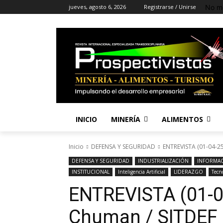
No m
jueves, agosto 6, 2026
Registrarse / Unirse
INICIO
MINERÍA
ALIMENTOS
Inicio
DEFENSA Y SEGURIDAD
ENTREVISTA (01-04-25
DEFENSA Y SEGURIDAD
INDUSTRIALIZACIÓN
INFORMA
INSTITUCIONAL
Inteligencia Artificial
LIDERAZGO
Tecn
ENTREVISTA (01-0
Chuman / SITDEF 