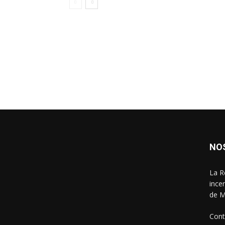
NO
La R
ince
de M
Cont