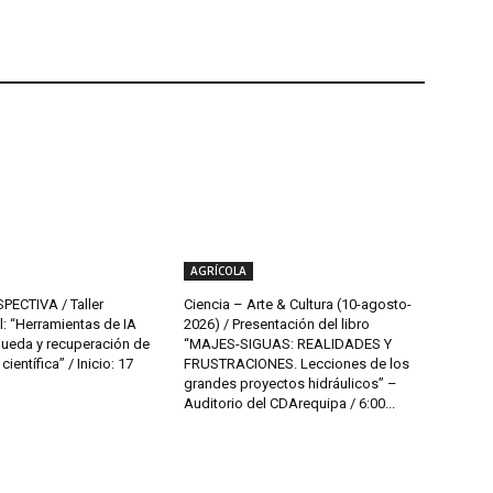
AGRÍCOLA
PECTIVA / Taller
Ciencia – Arte & Cultura (10-agosto-
l: “Herramientas de IA
2026) / Presentación del libro
queda y recuperación de
“MAJES-SIGUAS: REALIDADES Y
ientífica” / Inicio: 17
FRUSTRACIONES. Lecciones de los
grandes proyectos hidráulicos” –
Auditorio del CDArequipa / 6:00...