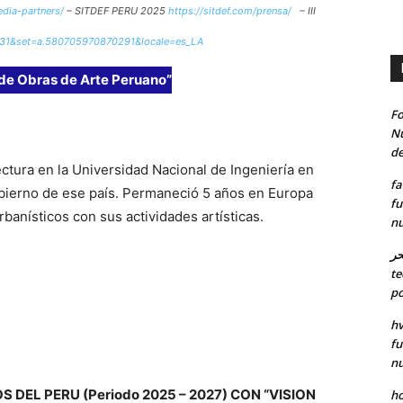
edia-partners/
– SITDEF PERU 2025
https://sitdef.com/prensa/
– III
25
931&set=a.580705970870291&locale=es_LA
de Obras de Arte Peruano”
Fo
Nu
de
ctura en la Universidad Nacional de Ingeniería en
fa
gobierno de ese país. Permaneció 5 años en Europa
fu
banísticos con sus actividades artísticas.
nu
حر
te
po
hv
fu
nu
 DEL PERU (Periodo 2025 – 2027) CON “VISION
ho