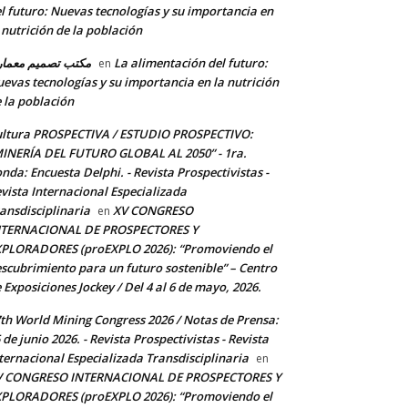
l futuro: Nuevas tecnologías y su importancia en
 nutrición de la población
مكتب تصميم معما
La alimentación del futuro:
en
evas tecnologías y su importancia en la nutrición
 la población
ltura PROSPECTIVA / ESTUDIO PROSPECTIVO:
INERÍA DEL FUTURO GLOBAL AL 2050” - 1ra.
nda: Encuesta Delphi. - Revista Prospectivistas -
vista Internacional Especializada
ansdisciplinaria
XV CONGRESO
en
NTERNACIONAL DE PROSPECTORES Y
PLORADORES (proEXPLO 2026): “Promoviendo el
scubrimiento para un futuro sostenible” – Centro
 Exposiciones Jockey / Del 4 al 6 de mayo, 2026.
th World Mining Congress 2026 / Notas de Prensa:
 de junio 2026. - Revista Prospectivistas - Revista
ternacional Especializada Transdisciplinaria
en
V CONGRESO INTERNACIONAL DE PROSPECTORES Y
PLORADORES (proEXPLO 2026): “Promoviendo el