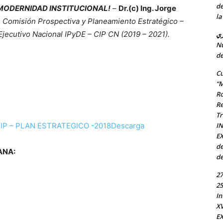
de
 MODERNIDAD INSTITUCIONAL!
–
Dr.(c) Ing. Jorge
la
 Comisión Prospectiva y Planeamiento Estratégico –
jecutivo Nacional IPyDE – CIP CN (2019 – 2021).
ري
Nu
de
Cu
“M
Ro
Re
Tr
I
IP – PLAN ESTRATEGICO -2018
Descarga
EX
de
ANA:
de
27
25
In
X
EX