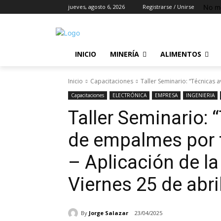
No m
jueves, agosto 6, 2026
Registrarse / Unirse
INICIO
MINERÍA
ALIMENTOS
Inicio
Capacitaciones
Taller Seminario: “Técnicas 
Capacitaciones
ELECTRÓNICA
EMPRESA
INGENIERIA
Taller Seminario:
de empalmes por f
– Aplicación de la
Viernes 25 de abri
By
Jorge Salazar
23/04/2025