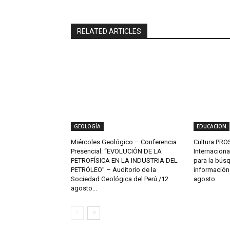
RELATED ARTICLES
GEOLOGÍA
EDUCACION
Miércoles Geológico – Conferencia
Cultura PROS
Presencial: “EVOLUCIÓN DE LA
Internaciona
PETROFÍSICA EN LA INDUSTRIA DEL
para la bús
PETRÓLEO” – Auditorio de la
información c
Sociedad Geológica del Perú /12
agosto.
agosto...